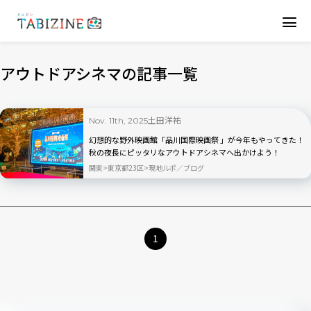
アウトドアシネマの記事一覧
土田洋祐
Nov. 11th, 2025
幻想的な野外映画館「品川国際映画祭 」が今年もやってきた！
秋の夜長にピッタリなアウトドアシネマへ出かけよう！
関東
東京都23区
現地ルポ／ブログ
1