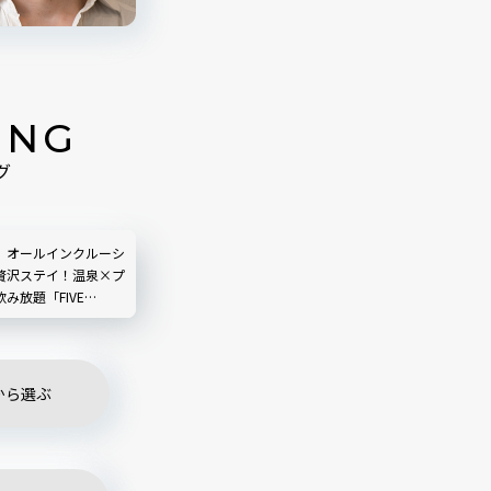
ING
グ
】オールインクルーシ
贅沢ステイ！温泉×プ
み放題「FIVE
SORT THE
A」
から選ぶ