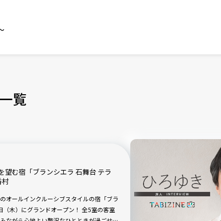
～
一覧
望む宿「ブランシエラ 石舞台 テラ
香村
のオールインクルーシブスタイルの宿「ブラ
24日（木）にグランドオープン！ 全5室の客室
みながら心地よい贅沢なひとときが過ごせま