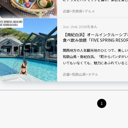
す。地元の旬の食材や奈良の食文化を活か
近畿
奈良県
グルメ
ランは、日帰りの立ち寄りもOK。テラス
のテイクアウトの用意もありますよ。
ちあん
Jun. 2nd, 2025
【南紀白浜】オールインクルーシブ
食べ飲み放題「FIVE SPRING RESOR
関西地方の人気観光地のひとつで、美しい
和歌山県・南紀白浜。「町からパンダがい
いてもいなくても、魅力にあふれているこ
あるオールインクルーシブタイプのホテル「FIVE 
近畿
和歌山県
ホテル
SHIRAHAMA（ふぁいぶ すぷりんぐ り
ズンにぴったりのリゾート空間。テラスか
トルームや大浴場、種類豊富なドリンクを
アワビなどの高級食材を食べられる朝食な
テイした宿泊記から、ホテルの魅力をご紹
1