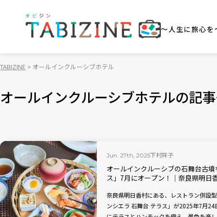
～人生に旅心を
TABIZINE
オールインクルーシブホテル
オールインクルーシブホテルの記事
下村祥子
Jun. 27th, 2025
オールインクルーシブの石舞台古墳を
ス」7月にオープン！｜奈良県明日
奈良県明日香村にある、レストラン併設型
ンシエラ 石舞台 テラス」が2025年7月
にテラスとハンモックを備え、景色を楽し