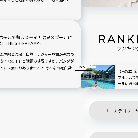
した、お肉がメインの料理が味わえるレスト
席に加えて、散策のお供になる軽食やスイーツ
RANK
ホテルで贅沢ステイ！温泉×プールに
T THE SHIRAHAMA」
ランキン
海岸線と温泉、自然、レジャー施設が魅力の
なくなる！」と話題の場所ですが、パンダが
とには変わりありません！ そんな南紀白浜に
【南紀白浜
SPRING RESORT THE
ブホテルで
ぞーと ざ しらはま）」は、これからのサマーシー
ールに食べ飲
らそのままプールに入れる温泉付きのスイー
SPRING RE
好きなだけ楽しめるバーエリア、伊勢海老や
SHIRAHAM
ど、贅沢するための施設なんです。実際にス
介します。
カテゴリー