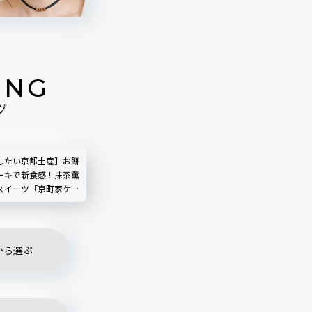
ING
グ
したい京都土産】お餅
ーキで新食感！抹茶薫
スイーツ「京町家ケー
ポ
から選ぶ