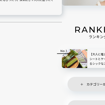
RANK
ランキン
【大人に推
シートとケ
るシックな
キ」実食レ
カテゴリー