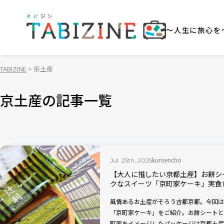
～人生に旅心を
TABIZINE
京土産
京土産の記事一覧
kurisencho
Jul. 25th, 2025
【大人に推したい京都土産】お餅シ
クなスイーツ「京町家ケーキ」実食
風情あるお土産がそろう古都京都。今回は
「京町家ケーキ」をご紹介。お餅シートと
町家をイメージしたパッケージは京都土産