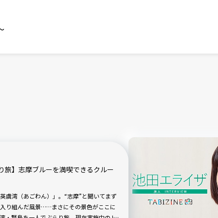
～
り旅】志摩ブルーを満喫できるクルー
英虞湾（あごわん）」。“志摩”と聞いてまず
入り組んだ風景……まさにその景色がここに
湾・賢島を一人でぶらり旅。現在実施中のJR