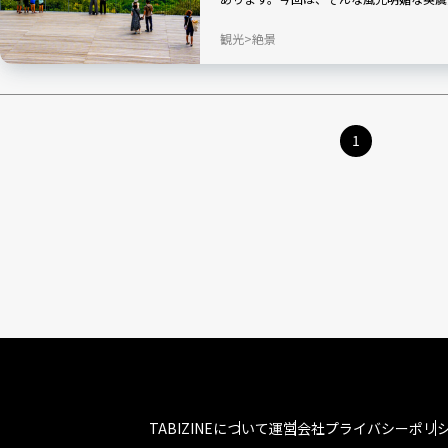
東海×近鉄グループによるキャンペーン「
観光
絶景
然と独特な文化が根付く知っているようで
1
TABIZINEについて
運営会社
プライバシーポリ