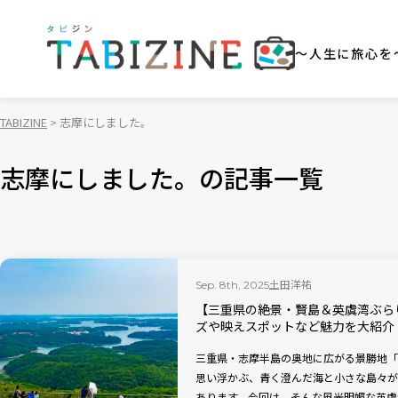
～人生に旅心を
TABIZINE
志摩にしました。
志摩にしました。の記事一覧
土田洋祐
Sep. 8th, 2025
【三重県の絶景・賢島＆英虞湾ぶら
ズや映えスポットなど魅力を大紹介
三重県・志摩半島の奥地に広がる景勝地「
思い浮かぶ、青く澄んだ海と小さな島々が
あります。今回は、そんな風光明媚な英虞