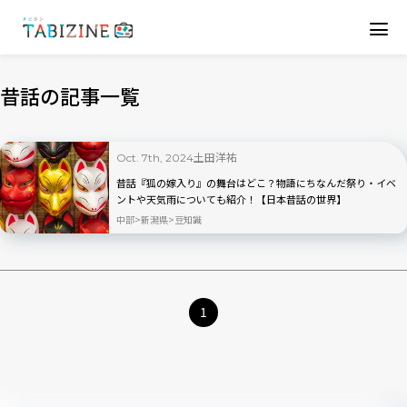
昔話の記事一覧
土田洋祐
Oct. 7th, 2024
昔話『狐の嫁入り』の舞台はどこ？物語にちなんだ祭り・イベ
ントや天気雨についても紹介！【日本昔話の世界】
中部
新潟県
豆知識
1