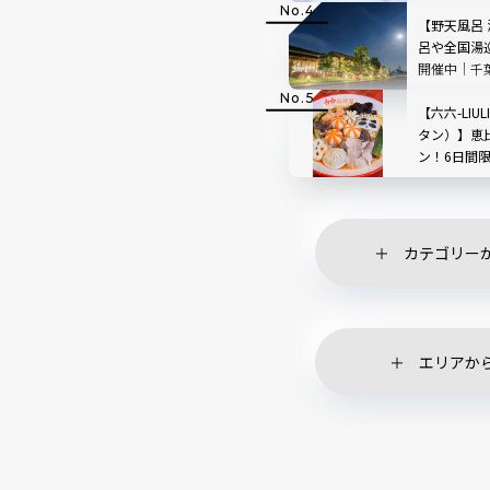
根」を現地
【野天風呂
呂や全国湯
開催中｜千
【六六-LIU
タン）】恵
ン！6日間
ペーンも
カテゴリー
エリアか