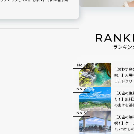
RANK
ランキン
【思わず息
峡」】入場
ラルドグリ
で絵画のよ
【天空の絶
り！】無料
の山々を望
「SUSABIN
レビュー｜
【天空の無
喫！】ケー
757mから