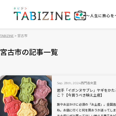
～人生に旅心を
TABIZINE
宮古市
宮古市の記事一覧
西門香央里
Sep. 28th, 2024
岩手「イボンヌサブレ」ヤギをかた
こ？【今買うべき映え土産】
旅やお出かけに必須の「お土産」。全国各
ね。お店に行くと何を買おうか迷ってしま
お土産にぜひ買ってほしい映える商品をピ