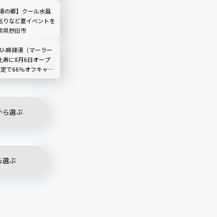
レビュー
 湯の郷】クール水風
巡りなど夏イベントを
葉県野田市
LIU-麻辣湯（マーラー
比寿に8月6日オープ
限定で66％オフキャン
から選ぶ
ら選ぶ