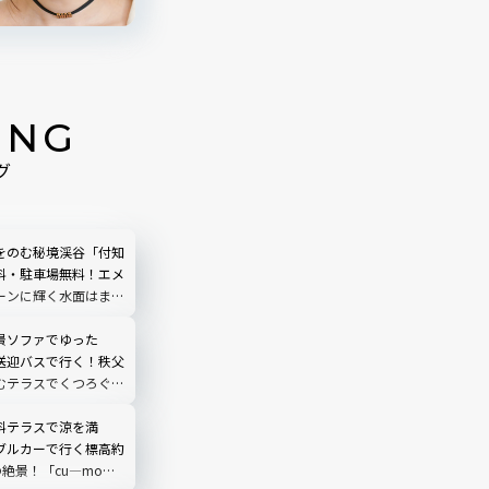
ING
グ
をのむ秘境渓谷「付知
料・駐車場無料！エメ
ーンに輝く水面はまる
う｜岐阜県中津川市
景ソファでゆった
送迎バスで行く！秩父
むテラスでくつろぐ
O TERRACE」を現地
埼玉県
料テラスで涼を満
ブルカーで行く標高約
の絶景！「cu―mo箱