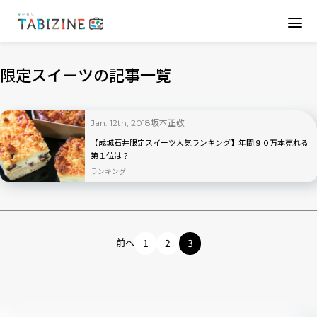
限定スイーツの記事一覧
坂本正敬
Jan. 12th, 2018
【成城石井限定スイーツ人気ランキング】年間９０万本売れる
第１位は？
ランキング
前へ
1
2
3