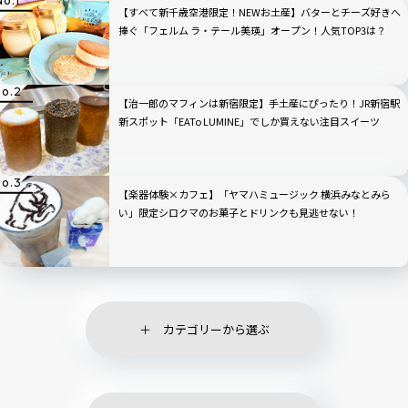
【すべて新千歳空港限定！NEWお土産】バターとチーズ好きへ
捧ぐ「フェルム ラ・テール美瑛」オープン！人気TOP3は？
【治一郎のマフィンは新宿限定】手土産にぴったり！JR新宿駅
新スポット「EATo LUMINE」でしか買えない注目スイーツ
【楽器体験×カフェ】「ヤマハミュージック 横浜みなとみら
い」限定シロクマのお菓子とドリンクも見逃せない！
カテゴリーから選ぶ