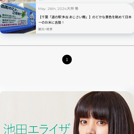
大林 等
May. 26th, 2024
【千葉「道の駅 多古 あじさい館」】のどかな景色を眺めて日本
一のお米に舌鼓！
観光
絶景
1