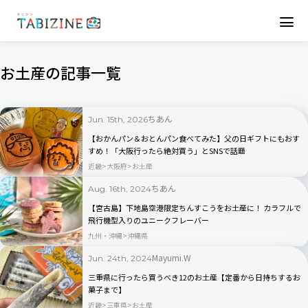
お土産の記事一覧
ちあん
Jun. 15th, 2026
【おかんパン＆おとんパン食べてみた】父の日ギフトにもおす
すめ！「大阪行ったら絶対買う」とSNSで話題
近畿
大阪府
お土産
ちあん
Aug. 16th, 2024
【宮古島】下地島空港限定ちんすこうをお土産に！ カラフルで
飛行機型入りのユニークフレーバー
九州・沖縄
沖縄県
Mayumi.W
Jun. 24th, 2024
三重県に行ったら買うべき12のお土産【定番から日持ちするお
菓子まで】
近畿
三重県
お土産