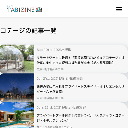
コテージの記事一覧
水澤敬
Sep. 10th, 2021
リモートワークに最適！「那須高原TOWAピュアコテージ」は
仕事に集中できる便利な貸別荘が充実【栃木県那須町】
関東
栃木県
ホテル
TABIZINE編集部
Jul. 21st, 2021
満天の星に包まれるプライベートステイ「ネオオリエンタルリ
ゾート八ヶ岳高原」
中部
山梨県
ホテル
TABIZINE編集部
Jun. 23rd, 2021
プライベートプール付き！楽天トラベル「人気ヴィラ・コテー
ジ・ホテルランキング」
九州・沖縄
沖縄県
ホテル