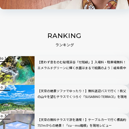
RANKING
ランキング
【思わず息をのむ秘境渓谷「付知峡」】入場料・駐車場無料！
エメラルドグリーンに輝く水面はまるで絵画のよう｜岐阜県中
津川市
【天空の絶景ソファでゆったり！】無料送迎バスで行く！秩父
の山々を望むテラスでくつろぐ「SUSABINO TERRACE」を現地
レビュー｜埼玉県
【天空の無料テラスで涼を満喫！】ケーブルカーで行く標高約
757mからの絶景！「cu―mo箱根」を現地レビュー