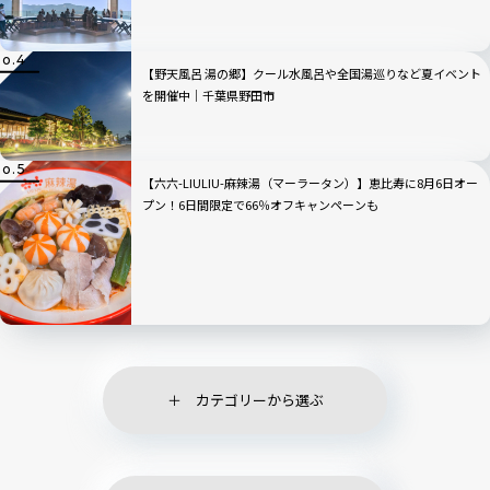
【野天風呂 湯の郷】クール水風呂や全国湯巡りなど夏イベント
を開催中｜千葉県野田市
【六六-LIULIU-麻辣湯（マーラータン）】恵比寿に8月6日オー
プン！6日間限定で66％オフキャンペーンも
カテゴリーから選ぶ