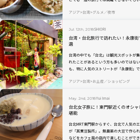
くさんあるんですよ。今回は台北MRT東
アジア
台湾
グルメ／夜市
メ店を10選紹介します。
SHIORI
Jul. 12th, 2018
台湾・台北旅行で訪れたい！永康街
選
台湾の中でも「台北」は観光スポットが集
れたことがあるという方も多いのではない
も、特に人気のストリートが「永康街」で
で、詳しくご紹介いたします！
アジア
台湾
お土産／ショッピング
Yui Imai
May. 2nd, 2018
台北女子旅に！東門駅近くのオシャ
堪能
台北MRT東門駅からすぐ、台北で人気の
が「其實豆製所」。無農薬の大豆で作られ
などをカフェ風の店内で楽しむことができ