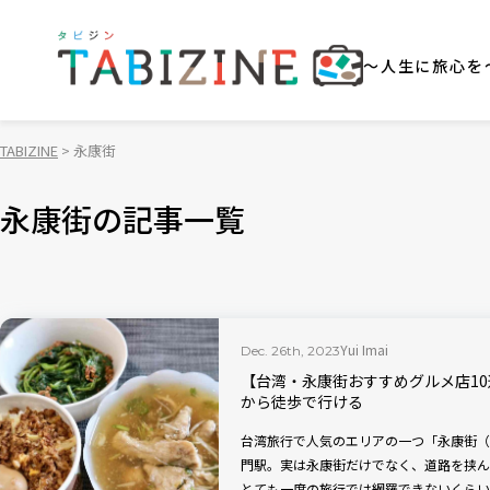
～人生に旅心を
TABIZINE
永康街
永康街の記事一覧
Yui Imai
Dec. 26th, 2023
【台湾・永康街おすすめグルメ店10
から徒歩で行ける
台湾旅行で人気のエリアの一つ「永康街（
門駅。実は永康街だけでなく、道路を挟ん
とても一度の旅行では網羅できないくらい