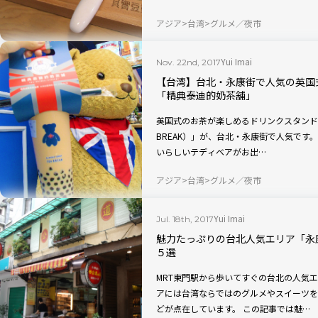
アジア
台湾
グルメ／夜市
Yui Imai
Nov. 22nd, 2017
【台湾】台北・永康街で人気の英国
「精典泰迪的奶茶舖」
英国式のお茶が楽しめるドリンクスタンド「精典
BREAK）」が、台北・永康街で人気で
いらしいテディベアがお出…
アジア
台湾
グルメ／夜市
Yui Imai
Jul. 18th, 2017
魅力たっぷりの台北人気エリア「永
５選
MRT東門駅から歩いてすぐの台北の人気
アには台湾ならではのグルメやスイーツを
どが点在しています。 この記事では魅…