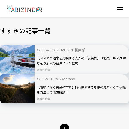
すすきの記事一覧
TABIZINE編集部
Oct. 3rd, 2025
【ススキと温泉を満喫する大人のご褒美旅】「箱根・芦ノ湖 は
なをり」秋の宿泊プラン登場
観光
絶景
sorano
Oct. 20th, 2024
【箱根にある黄金の世界】仙石原すすき草原の見どころから撮
影方法まで徹底解説！
観光
絶景
1