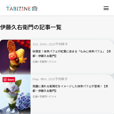
伊藤久右衛門の記事一覧
下村祥子
Oct. 20th, 2021
秋限定！抹茶パフェが紅葉に染まる「もみじ抹茶パフェ」【京
都・伊藤久右衛門】
近畿
京都府
グルメ
下村祥子
May. 18th, 2021
Save
雨露に濡れる紫陽花をイメージした抹茶パフェが登場！【京
都・伊藤久右衛門】
近畿
京都府
グルメ