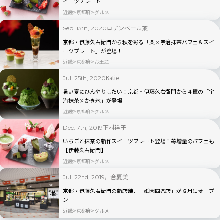
イーツプレート
近畿
京都府
グルメ
ロザンベール葉
Sep. 13th, 2020
京都・伊藤久右衛門から秋を彩る「栗×宇治抹茶パフェ＆スイ
ーツプレート」が登場！
近畿
京都府
お土産
Katie
Jul. 25th, 2020
暑い夏にひんやりしたい！京都・伊藤久右衛門から４種の「宇
治抹茶×かき氷」が登場
近畿
京都府
グルメ
下村祥子
Dec. 7th, 2019
いちごと抹茶の新作スイーツプレート登場！苺増量のパフェも
【伊藤久右衛門】
近畿
京都府
グルメ
川合夏美
Jul. 22nd, 2019
京都・伊藤久右衛門の新店舗、「祇園四条店」が８月にオープ
ン
近畿
京都府
グルメ