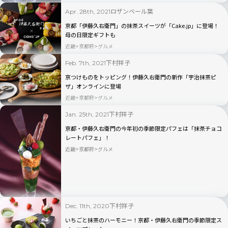
ロザンベール葉
Apr. 28th, 2021
京都「伊藤久右衛門」の抹茶スイーツが「Cake.jp」に登場！
母の日限定ギフトも
近畿
京都府
グルメ
下村祥子
Feb. 7th, 2021
京つけものをトッピング！伊藤久右衛門の新作「宇治抹茶ピ
ザ」オンラインに登場
近畿
京都府
グルメ
下村祥子
Jan. 25th, 2021
京都・伊藤久右衛門の今年初の季節限定パフェは「抹茶チョコ
レートパフェ」！
近畿
京都府
グルメ
下村祥子
Dec. 11th, 2020
いちごと抹茶のハーモニー！京都・伊藤久右衛門の季節限定ス