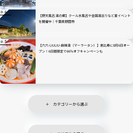
【野天風呂 湯の郷】クール水風呂や全国湯巡りなど夏イベント
を開催中｜千葉県野田市
【六六-LIULIU-麻辣湯（マーラータン）】恵比寿に8月6日オー
プン！6日間限定で66％オフキャンペーンも
カテゴリーから選ぶ