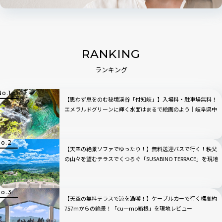
RANKING
ランキング
【思わず息をのむ秘境渓谷「付知峡」】入場料・駐車場無料！
エメラルドグリーンに輝く水面はまるで絵画のよう｜岐阜県中
津川市
【天空の絶景ソファでゆったり！】無料送迎バスで行く！秩父
の山々を望むテラスでくつろぐ「SUSABINO TERRACE」を現地
レビュー｜埼玉県
【天空の無料テラスで涼を満喫！】ケーブルカーで行く標高約
757mからの絶景！「cu―mo箱根」を現地レビュー