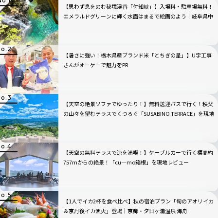
【思わず息をのむ秘境渓谷「付知峡」】入場料・駐車場無料！
エメラルドグリーンに輝く水面はまるで絵画のよう｜岐阜県中
津川市
【暑さに強い！栃木県産ブランド米「とちぎの星」】U字工事
さんがオーケーで魅力をPR
【天空の絶景ソファでゆったり！】無料送迎バスで行く！秩父
の山々を望むテラスでくつろぐ「SUSABINO TERRACE」を現地
レビュー｜埼玉県
【天空の無料テラスで涼を満喫！】ケーブルカーで行く標高約
757mからの絶景！「cu―mo箱根」を現地レビュー
【1人でイカ2杯を食べ比べ】秋の宿泊プラン「旬のアオリイカ
＆京丹後イカ漁火」登場｜京都・夕日ヶ浦温泉 海舟