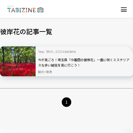
彼岸花の記事一覧
sorano
Sep. 18th, 2024
今が見ごろ！埼玉県「巾着田の彼岸花」一面に咲くミステリア
スな赤い絨毯を見に行こう！
観光
絶景
1