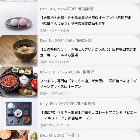
TABIZINE編集部
Dec. 7th, 2024
【大阪初！赤福・五十鈴茶屋が常設店オープン】5日間限定
「紅白まんじゅう」や季節限定商品も登場
近畿
大阪府
お土産
TABIZINE編集部
Dec. 1st, 2024
【この時期だけ！「赤福ぜんざい」が大阪に】阪神梅田本店限
定・焼いもコルネも登場
近畿
大阪府
お土産
TABIZINE編集部
Nov. 8th, 2024
ひつまぶし専門店「まるや本店」が大阪に！駅直結 うめきたグ
リーンプレイスにオープン
近畿
大阪府
グルメ
TABIZINE編集部
May. 15th, 2023
【関西初】ベルギー王室御用達チョコレートブランド 「ピエー
ル マルコリーニ」直営店オープン！
近畿
大阪府
グルメ
下村祥子
Dec. 6th, 2021