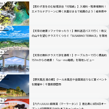
【思わず息をのむ秘境渓谷「付知峡」】入場料・駐車場無料！
エメラルドグリーンに輝く水面はまるで絵画のよう｜岐阜県中
津川市
【天空の絶景ソファでゆったり！】無料送迎バスで行く！秩父
の山々を望むテラスでくつろぐ「SUSABINO TERRACE」を現地
レビュー｜埼玉県
【天空の無料テラスで涼を満喫！】ケーブルカーで行く標高約
757mからの絶景！「cu―mo箱根」を現地レビュー
【野天風呂 湯の郷】クール水風呂や全国湯巡りなど夏イベント
を開催中｜千葉県野田市
【六六-LIULIU-麻辣湯（マーラータン）】恵比寿に8月6日オー
プン！6日間限定で66％オフキャンペーンも