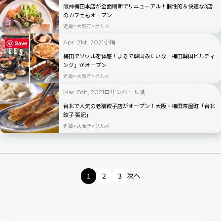
阪神梅田本店が全面刷新でリニューアル！個性的＆快適な3店
のカフェもオープン
近畿
大阪府
グルメ
小梅
Apr. 21st, 2021
Save
梅田でソウルを体感！まるで韓国みたいな「梅田韓国ビルディ
ング」がオープン
近畿
大阪府
グルメ
ロザンベール葉
Mar. 8th, 2021
台北で人気の老舗餃子店がオープン！大阪・梅田茶屋町「台北
餃子 張記」
近畿
大阪府
グルメ
1
2
3
次へ