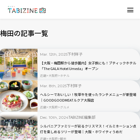
梅田の記事一覧
下村祥子
Mar. 12th, 2025
【大阪・梅田駅から徒歩圏内】女子旅にも！ブティックホテル
「The GALA Hotel Umeda」オープン
近畿
大阪府
ホテル
下村祥子
Mar. 8th, 2025
ヘルシーでおいしい！牧草牛を使ったランチメニューが新登場
｜GOODGOODMEATルクア大阪店
近畿
大阪府
グルメ
TABIZINE編集部
Dec. 10th, 2024
シルバニアファミリーが彩るクリスマス！イルミネーション点
灯を楽しめるツリーが登場｜大阪・ホワイティうめだ
近畿
大阪府
観光