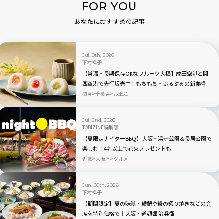
FOR YOU
あなたにおすすめの記事
Jul. 9th, 2026
下村祥子
【常温・長期保存OKなフルーツ大福】成田空港と関
西空港で先行販売中！もちもち・ぷるぷるの新食感
「もちふる」
関東
千葉県
お土産
Jul. 2nd, 2026
TABIZINE編集部
【夏限定ナイターBBQ】大阪・浜寺公園＆長居公園で
楽しむ！4名以上で花火プレゼントも
近畿
大阪府
グルメ
Jun. 30th, 2026
下村祥子
【期間限定】夏の味覚・鱧鍋や鰻の炙り焼きなどの会
席を特別価格で｜大阪・道頓堀 治兵衛