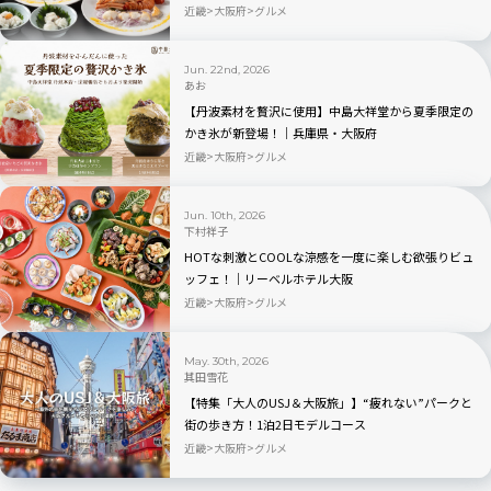
近畿
大阪府
グルメ
Jun. 22nd, 2026
あお
【丹波素材を贅沢に使用】中島大祥堂から夏季限定の
かき氷が新登場！｜兵庫県・大阪府
近畿
大阪府
グルメ
Jun. 10th, 2026
下村祥子
HOTな刺激とCOOLな涼感を一度に楽しむ欲張りビュ
ッフェ！｜リーベルホテル大阪
近畿
大阪府
グルメ
May. 30th, 2026
其田雪花
【特集「大人のUSJ＆大阪旅」】“疲れない”パークと
街の歩き方！1泊2日モデルコース
近畿
大阪府
グルメ