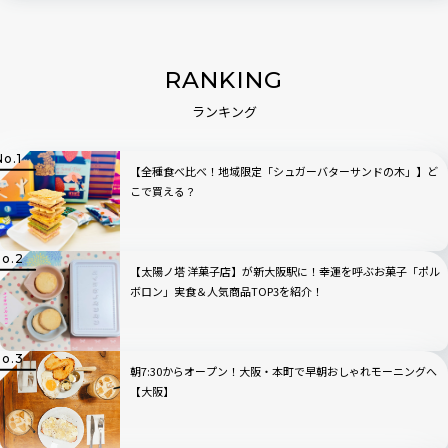
RANKING
ランキング
【全種食べ比べ！地域限定「シュガーバターサンドの木」】ど
こで買える？
【太陽ノ塔 洋菓子店】が新大阪駅に！幸運を呼ぶお菓子「ポル
ボロン」実食＆人気商品TOP3を紹介！
朝7:30からオープン！大阪・本町で早朝おしゃれモーニングへ
【大阪】