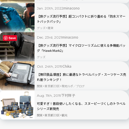
minacono
Jan. 20th, 2022
【旅グッズ流行予想】超コンパクトに折り畳める「防水スマー
トバックパック」
グッズ
雑貨
minacono
Dec. 23rd, 2021
Save
【旅グッズ流行予想】マイクロツーリズムに使える多機能バッ
グ「Hawk Mark2」
グッズ
Chika
Oct. 24th, 2019
【無印良品 銀座】旅に最適なトラベルバッグ・スーツケース売
れ筋ランキング！
関東
東京都23区
現地ルポ／ブログ
下村祥子
Aug. 11th, 2019
可愛すぎ！普段使いしたくなる、スヌーピーづくしのトラベル
シリーズ新発売
関東
東京都23区
観光