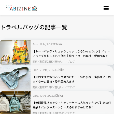
トラベルバッグの記事一覧
Chika
Apr. 11th, 2025
【トートバッグ・リュックサックになる2wayバッグ】ノット
アバッグがおしゃれで便利｜旅ライターの裏技・愛用品教えま
す
関東
東京都23区
現地ルポ／ブログ
Chika
Dec. 20th, 2024
【超おすすめ旅行バッグ見つけた！】持ち歩き・街歩きに｜旅
ライターの裏技・愛用品教えます
関東
東京都23区
現地ルポ／ブログ
Chika
Dec. 19th, 2023
【無印良品リュック・キャリーケース人気ランキング】旅の必
需品！バッグやスーツケースのおすすめはこれ！
関東
東京都23区
現地ルポ／ブログ