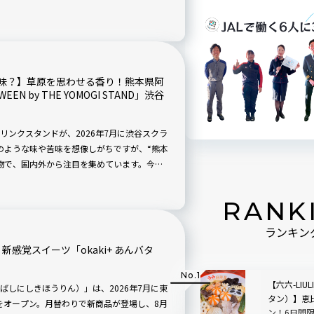
しなく！
味？】草原を思わせる香り！熊本県阿
 by THE YOMOGI STAND」渋谷
ンクスタンドが、2026年7月に渋谷スクラ
のような味や苦味を想像しがちですが、“熊本
物で、国内外から注目を集めています。今
に、今後の展開についてもご紹介します！
RANK
ランキン
新感覚スイーツ「okaki+ あんバタ
【六六-LIU
しにしきほうりん）」は、2026年7月に東
タン）】恵
をオープン。月替わりで新商品が登場し、8月
ン！6日間