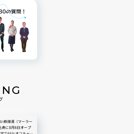
ING
グ
LIU-麻辣湯（マーラー
比寿に8月6日オープ
限定で66％オフキャン