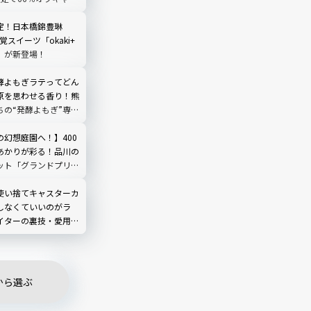
定！日本橋錦豊琳
覚スイーツ「okaki+
」が新登場！
酵よもぎラテってどん
原を思わせる香り！熊
ちの“発酵よもぎ”専門
N by THE YOMOGI
渋谷にオープン！人気
の幻想庭園へ！】400
あかりが彩る！品川の
ット「グランドプリン
輪」を現地レビュー
使い捨てキャスターカ
しなくていいのがラ
イターの裏技・愛用品
から選ぶ