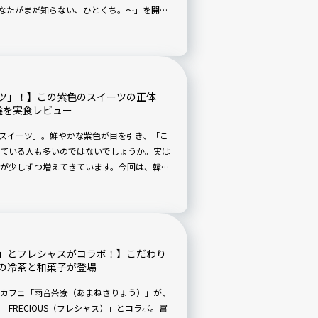
azs〜あなたがまだ知らない、ひとくち。〜」を開催
を改めて感じられる5つのエリアを試食しな
ゲンダッツが、どんな素材やこだわりから生
ることができます。最後には、好きなアイス
て、自分だけのオリジナルアイスクリーム作
会場をひと足早く訪れました！ ※アイスクリ
ツ」！】この紫色のスイーツの正体
選を実食レビュー
ベスイーツ」。鮮やかな紫色が目を引き、「こ
ている人も多いのではないでしょうか。実は
が少しずつ増えてきています。今回は、韓国
できる話題のウベスイーツ4選を実食レビュ
」とフレシャスがコラボ！】こだわり
定の冷茶と和菓子が登場
カフェ「雨音茶寮（あまねさりょう）」が、
FRECIOUS（フレシャス）」とコラボ。富