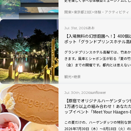
史を楽しく学べる体験型ミュージアムとして人気
間来場者数約10万人以上という人気スポ
関東
東京都23区
体験・アクティビティ
ズ」の常設展示をはじめ、展示資料の刷新
たっぷりご紹介します。
あお
Jul. 31st, 2026
【入場無料の幻想庭園へ！】400
ポット「グランドプリンスホテル高
グランドプリンスホテル高輪では、竹あか
きます。風車とシャボン玉が彩る「夏の竹あ
（金）までの開催です。都内とは思えない
ーモニーをご紹介していきます。
観光
絶景
sunflower
Jul. 30th, 2026
【原宿でオリジナルハーゲンダッツ体
1万通り以上の組み合わせ！あなた
ップイベント「Meet Your Häagen-
この夏だけの、ハーゲンダッツの特別な世
2026年7月30日（木）〜8月18日（火