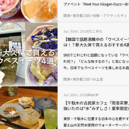
プイベント「Meet Your Häagen-D
します。会場では、定番フレーバーの魅力
関東
東京都23区
体験・アクティビティ
がら巡り、普段何気なく味わっているハー
まれているのかを、五感で楽しみながら知
クリームとトッピングを自由に組み合わせ
たこゆら
Jul. 30th, 2026
りにも挑戦。今回は、オープンに先駆けて
【韓国で話題沸騰中の「ウベスイー
ームキッチンカーは予約不要
は！？新大久保で買えるおすすめ4
SNSでじわじわと話題になっている「ウ
れ何？」「どんな味するの？」と気になっ
今、日本でもウベスイーツを楽しめるお店
グルメやスイーツの聖地・新大久保で購入
関東
東京都23区
お土産
ーでご紹介します。
Mari.M
Jul. 29th, 2026
【千駄木の古民家カフェ「雨音茶寮
抜いたのは“水”みずしさ！夏季限
東京・千駄木に位置する日本の心を癒やす
富士山の天然水使用のウォーターサーバー「