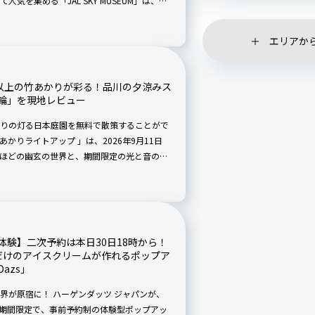
を集める「JAL SKY MUSEUM」は、年
ット。今回のリニューアルでは、「そらクルー
や限定グッズの販売など、新たな見どころを
エリアか
個以上の竹あかりが彩る！品川の夕涼みス
輪」を現地レビュー
りの灯る日本庭園を無料で散策することがで
かりライトアップ 」は、2026年9月11日
ほどの幽玄の世界と、期間限定の光と音のハ
験】二次予約は本日30日18時から！
だけのアイスクリームが作れるポップア
Dazs」
界が原宿に！ ハーゲンダッツ ジャパンが、
）の期間限定で、事前予約制の体験型ポップアッ