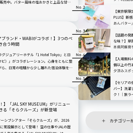
ー」が販売中。バター風味の塩おかきと上品な甘さ
ペーンも
クセになりそうです。
【東京駅限
PLUS】新感
あんバター
【話題の発
ウェアブランド・WABIがコラボ！】3つのペ
な味？】草
き合う時間
本県阿蘇育
店「BETWEE
ジュアリーホテル「1 Hotel Tokyo」と日
STAND」
【入場無料
（ワビ）」がコラボレーション。心身をともに整
TOP3も
個以上の竹
ながら、日常の喧騒から少し離れた宿泊体験を
夕涼みスポ
スホテル高
【セリアの
バー】洗濯
ク！｜旅ラ
教えます
「JAL SKY MUSEUM」がリニュー
きる「そらクルーズ」が新登場
カテゴリー
ーシブシアター「そらクルーズ」が、2026
UM」に常設展示として登場！ 空の仕事やJALの歴