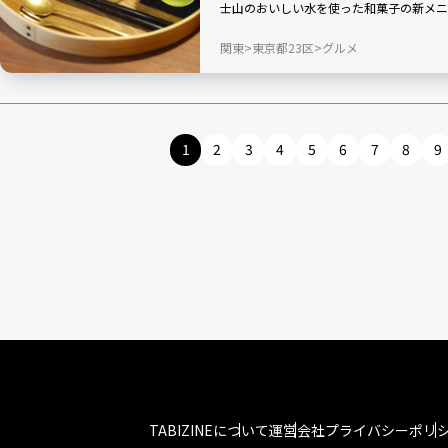
士山のおいしい水を使った和菓子の新メニ
け もっちり天然水わらび餅」と「甘酸っ
関東
東京都23区
グルメ
仕立て」が、いずれも2026年9月28日
限定で楽しめます。みずみずしさにこだわ
1
2
3
4
5
6
7
8
9
TABIZINEについて
運営会社
プライバシーポリ