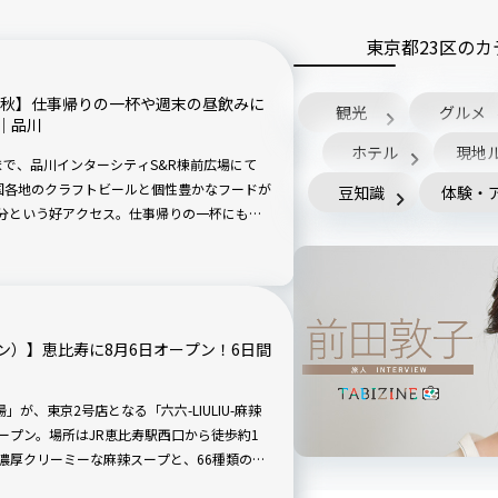
東京都23区のカ
6秋】仕事帰りの一杯や週末の昼飲みに
観光
グルメ
｜品川
ホテル
現地
）まで、品川インターシティS&R棟前広場にて
全国各地のクラフトビールと個性豊かなフードが
豆知識
体験・
5分という好アクセス。仕事帰りの一杯にもお
ータン）】恵比寿に8月6日オープン！6日間
湯」が、東京2号店となる「六六-LIULIU-麻辣
オープン。場所はJR恵比寿駅西口から徒歩約1
濃厚クリーミーな麻辣スープと、66種類の具
です。オープンを記念して、6日間限定で