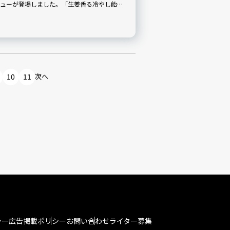
ューが登場しました。「生姜香る冷やし飴が
ぱい青梅ゼリーと生姜白あん水ようかんの二層
（月）まで「つゆひかり冷茶セット」として期間
り抜いた和菓子を実食ルポでご紹介。
10
11
次へ
シー
広告掲載ポリシー
お問い合わせ
ライター募集