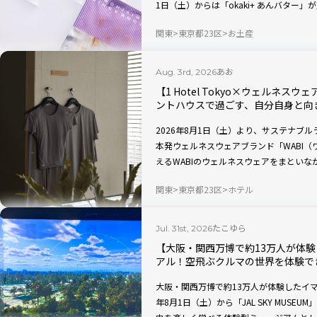
1日（土）からは「okaki+ あんバタ
のあんクリームを合わせた甘じょっぱさが
関東
東京都23区
お土産
あお
Aug. 3rd, 2026
【1 Hotel Tokyo×ウェルネス
ントハウスで過ごす、自分自身と向
2026年8月1日（土）より、サステナブルラグ
本発ウェルネスウェアブランド「WABI
えるWABIのウェルネスウェアをまとい
満喫することができます。
関東
東京都23区
ホテル
たこゆら
Jul. 31st, 2026
【大阪・関西万博で約13万人が体験！】
アル！空飛ぶクルマの世界を体験で
大阪・関西万博で約13万人が体験したイマ
年8月1日（土）から「JAL SKY MUSE