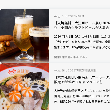
Mari.M
Aug. 6th, 2026
【入場無料！大江戸ビール祭り202
も！全国のクラフトビールが大集合
2026年9月1日（火）から9月12日（土
「大江戸ビール祭り2026秋」が開催。
集まります。JR品川駅港南口から徒歩約
すすめです。
関東
東京都23区
グルメ
TABIZINE編集部
Aug. 5th, 2026
【六六-LIULIU-麻辣湯（マーラ
限定で66％オフキャンペーンも
大阪発の麻辣湯専門店「六六-LIULIU-麻辣
湯 恵比寿店」を2026年8月6日（木）に
分。創業250年を誇る会社と共同開発した
材から選べるカスタマイズスタイルが特徴