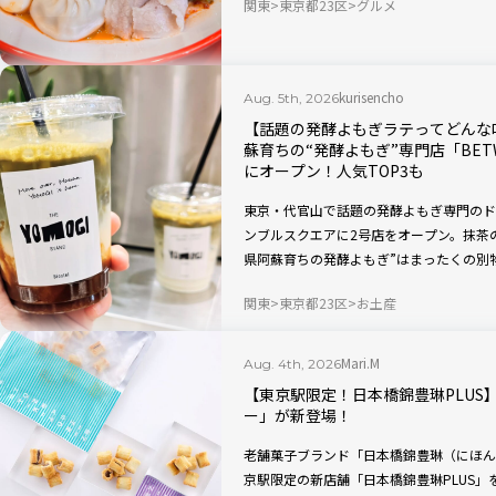
関東
東京都23区
グルメ
66％オフキャンペーンもあるのでお見逃
kurisencho
Aug. 5th, 2026
【話題の発酵よもぎラテってどんな
蘇育ちの“発酵よもぎ”専門店「BETWEEN
にオープン！人気TOP3も
東京・代官山で話題の発酵よもぎ専門のドリ
ンブルスクエアに2号店をオープン。抹茶
県阿蘇育ちの発酵よもぎ”はまったくの別
回、渋谷店の人気TOP3メニューと一緒
関東
東京都23区
お土産
Mari.M
Aug. 4th, 2026
【東京駅限定！日本橋錦豊琳PLUS】
ー」が新登場！
老舗菓子ブランド「日本橋錦豊琳（にほんば
京駅限定の新店舗「日本橋錦豊琳PLUS」