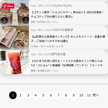
Sayaka Miyata
Apr. 25th, 2024
Save
【ゴディバ新作「ショコリキサー」飲み比べ】4月26日発売！
チョコチップ50%増でさらに贅沢に
関東
東京都23区
グルメ
TABIZINE編集部
Apr. 18th, 2024
【山形県お土産実食ランキング】おしゃれスイーツ・定番お菓
子・ご当地パンおすすめ18選も
北海道・東北
山形県
お土産
西門香央里
Apr. 3rd, 2024
【タピオカの次に流行る！？ミスドの新作ドリンク飲んでみ
た】“ぷにゅん”と新食感「台湾粉粿（フングイ）フルーツテ
ィ」で台湾気分
関東
東京都23区
グルメ
1
2
3
4
5
6
7
8
9
10
11
次へ