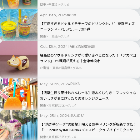
関東
千葉県
グルメ
nono
Apr. 15th, 2025
【可愛すぎるドナルドモチーフのドリンク4つ！】東京ディズ
ニーランド・パルパルーザ第4弾
関東
千葉県
グルメ
TABIZINE編集部
Oct. 12th, 2024
福島県のソウルドリンクが可愛い赤べこになった！「アカベコ
ランド」で5種類が買える｜会津若松市
北海道・東北
福島県
グルメ
RUKA
May. 30th, 2024
【浅草生搾り果汁おれんじーる】恋みくじ付き！フレッシュな
おいしさが夏にぴったりのオレンジジュース
関東
東京都23区
グルメ
ぶんめい
May. 25th, 2024
【”焼き芋ソーダ”の衝撃】映えるお芋ドリンクが斬新すぎた！
「S・P club by IMOKUNIYA＜エスピークラブバイイモクニヤ
＞」を実食ルポ
関東
東京都23区
グルメ