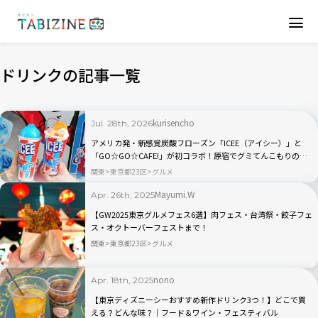
ドリンクの記事一覧
kurisencho
Jul. 28th, 2026
アメリカ発・新感覚炭酸フローズン「ICEE（アイシー）」と
「GO☆GO☆CAFE!」が初コラボ！原宿でグミてんこもりのド
リンクをチェック
関東
東京都23区
グルメ
Mayumi.W
Apr. 26th, 2025
【GW2025東京グルメフェス6選】肉フェス・台湾祭・餃子フェ
ス・オクトーバーフェストまで！
関東
東京都23区
グルメ
nono
Apr. 18th, 2025
【東京ディズニーシーおすすめ新作ドリンク3つ！】どこで買
える？どんな味？｜フード＆ワイン・フェスティバル