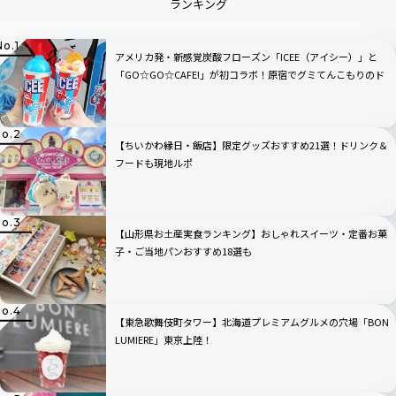
ランキング
アメリカ発・新感覚炭酸フローズン「ICEE（アイシー）」と
「GO☆GO☆CAFE!」が初コラボ！原宿でグミてんこもりのド
リンクをチェック
【ちいかわ縁日・飯店】限定グッズおすすめ21選！ドリンク＆
フードも現地ルポ
【山形県お土産実食ランキング】おしゃれスイーツ・定番お菓
子・ご当地パンおすすめ18選も
【東急歌舞伎町タワー】北海道プレミアムグルメの穴場「BON
LUMIERE」東京上陸！