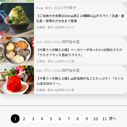
下村祥子
Aug. 18th, 2024
【ご当地かき氷祭2024in山形】20種類以上がズラリ！王道・進
化系・世界のかき氷まで登場
北海道・東北
山形県
グルメ
西門香央里
Jun. 29th, 2024
【今買うべき映え土産】ベーカリーが作った5つの味のラスク
「ラスクフランス 色彩りラスク」
北海道・東北
山形県
お土産
西門香央里
Apr. 27th, 2024
【今買うべき映え土産】山形名物が丸ごとたっぷり！「さくら
んぼ5656ゼリー」
北海道・東北
山形県
お土産
1
2
3
4
5
6
7
8
9
10
11
次へ