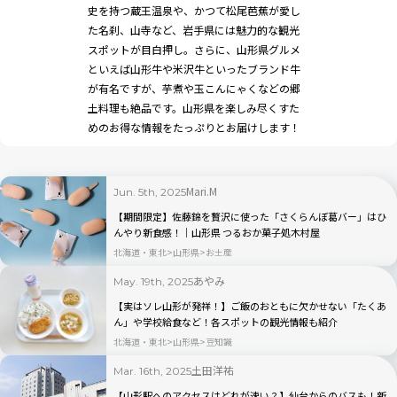
史を持つ蔵王温泉や、かつて松尾芭蕉が愛し
た名刹、山寺など、岩手県には魅力的な観光
スポットが目白押し。さらに、山形県グルメ
といえば山形牛や米沢牛といったブランド牛
が有名ですが、芋煮や玉こんにゃくなどの郷
土料理も絶品です。山形県を楽しみ尽くすた
めのお得な情報をたっぷりとお届けします！
Mari.M
Jun. 5th, 2025
【期間限定】佐藤錦を贅沢に使った「さくらんぼ葛バー」はひ
んやり新食感！｜山形県 つるおか菓子処木村屋
北海道・東北
山形県
お土産
あやみ
May. 19th, 2025
【実はソレ山形が発祥！】ご飯のおともに欠かせない「たくあ
ん」や学校給食など！各スポットの観光情報も紹介
北海道・東北
山形県
豆知識
土田洋祐
Mar. 16th, 2025
【山形駅へのアクセスはどれが速い？】仙台からのバスも！新