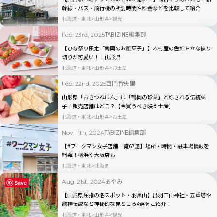
幹線・バス・飛行機の所要時間や料金などを比較して紹介
北海道・東北
山形県
観光
TABIZINE編集部
Feb. 23rd, 2025
【ひな祭り限定「鶴岡のお雛菓子」】木村屋の色鮮やかな練り
切りが可愛い！｜山形県
北海道・東北
山形県
お土産
西門香央里
Feb. 22nd, 2025
山形県「おきつねはん」は「鶴岡の珍菓」と称される伝統菓
子！販売店舗はどこ？【今買うべき映え土産】
北海道・東北
山形県
お土産
TABIZINE編集部
Nov. 11th, 2024
【#ワークマン女子店舗一覧67選】場所・時間・駐車場情報を
網羅！横浜や大阪店も
北海道・東北
北海道
あやみ
Aug. 21st, 2024
Save
【山形県屈指の名スポット・羽黒山】出羽三山神社・五重塔や
龍神伝説など神秘的な見どころ4選をご紹介！
北海道・東北
山形県
観光