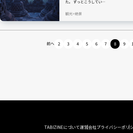
た。 ずっとこうしてい…
観光
絶景
前へ
2
3
4
5
6
7
8
9
TABIZINEについて
運営会社
プライバシーポリ