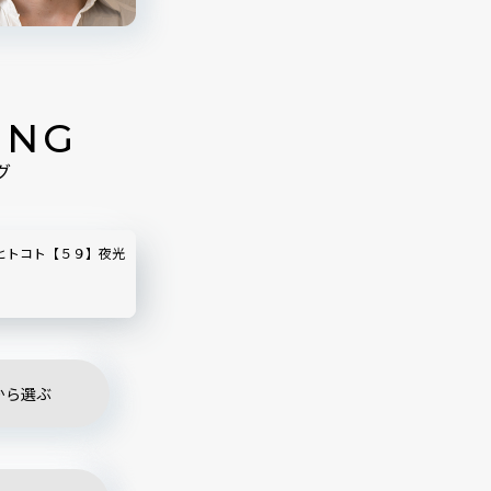
ING
グ
ヒトコト【５９】夜光
から選ぶ