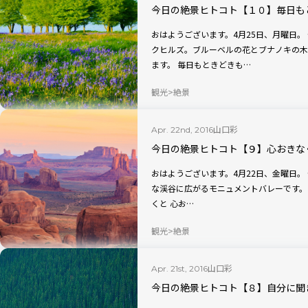
今日の絶景ヒトコト【１０】毎日も
おはようございます。4月25日、月曜日。 今日の絶景は、イングランドのクウォントッ
クヒルズ。ブルーベルの花とブナノキの木
ます。 毎日もときどきも…
観光
絶景
山口彩
Apr. 22nd, 2016
今日の絶景ヒトコト【９】心おきな
おはようございます。4月22日、金曜日。 今日の絶景は、アメリカ・アリゾナ州の壮大
な渓谷に広がるモニュメントバレーです。 心おきなく 果てしなく
くと 心お…
観光
絶景
山口彩
Apr. 21st, 2016
今日の絶景ヒトコト【８】自分に聞