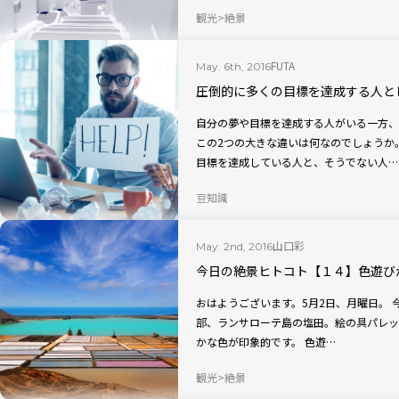
観光
絶景
FUTA
May. 6th, 2016
圧倒的に多くの目標を達成する人と
自分の夢や目標を達成する人がいる一方、
この2つの大きな違いは何なのでしょうか。 そこで今回は、圧倒的なスピードで多
目標を達成している人と、そうでない人…
豆知識
山口彩
May. 2nd, 2016
今日の絶景ヒトコト【１４】色遊び
おはようございます。5月2日、月曜日。 今日の絶景は、スペイン・カナリア諸島の一
部、ランサローテ島の塩田。絵の具パレッ
かな色が印象的です。 色遊…
観光
絶景