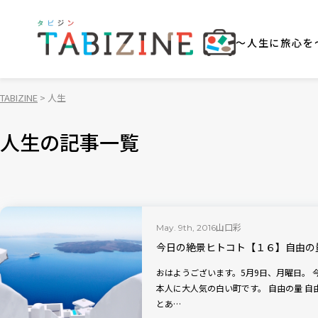
～人生に旅心を
TABIZINE
人生
人生の記事一覧
山口彩
May. 9th, 2016
今日の絶景ヒトコト【１６】自由の
おはようございます。5月9日、月曜日。 今日の絶景は、ギリシャ・サントリーニ島。日
本人に大人気の白い町です。 自由の量 自由の量は 多すぎると無気力を誘い 少なすぎる
とあ…