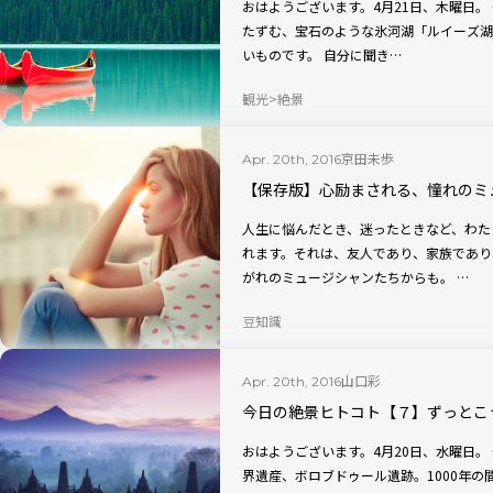
おはようございます。4月21日、木曜日。 今日の絶景は、カナディアン・ロッキーにた
たずむ、宝石のような氷河湖「ルイーズ湖
いものです。 自分に聞き…
観光
絶景
京田未歩
Apr. 20th, 2016
【保存版】心励まされる、憧れのミ
人生に悩んだとき、迷ったときなど、わた
れます。それは、友人であり、家族であり
がれのミュージシャンたちからも。 …
豆知識
山口彩
Apr. 20th, 2016
今日の絶景ヒトコト【７】ずっとこ
おはようございます。4月20日、水曜日。 今日の絶景は、インドネシア・ジャワ島の世
界遺産、ボロブドゥール遺跡。1000年