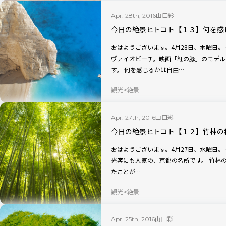
山口彩
Apr. 28th, 2016
今日の絶景ヒトコト【１３】何を感
おはようございます。4月28日、木曜日。 今日の絶景は、ギリシャのザキントス島、ナ
ヴァイオビーチ。映画「紅の豚」のモデル
す。 何を感じるかは自由…
観光
絶景
山口彩
Apr. 27th, 2016
今日の絶景ヒトコト【１２】竹林の
おはようございます。4月27日、水曜日。 今日の絶景は、京都・嵐山の竹林。外国人観
光客にも人気の、京都の名所です。 竹林の秘密 竹林の中で目を閉じて 耳を
たことが…
観光
絶景
山口彩
Apr. 25th, 2016