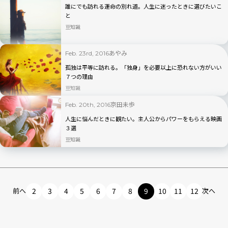
誰にでも訪れる運命の別れ道。人生に迷ったときに選びたいこ
と
豆知識
あやみ
Feb. 23rd, 2016
孤独は平等に訪れる。「独身」を必要以上に恐れない方がいい
７つの理由
豆知識
京田未歩
Feb. 20th, 2016
人生に悩んだときに観たい。主人公からパワーをもらえる映画
３選
豆知識
前へ
2
3
4
5
6
7
8
9
10
11
12
次へ