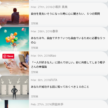
小坂井 真美
Mar. 27th, 2016
自分を見失いそうになった時に心に聞きたい、５つの質問
豆知識
春奈
Mar. 26th, 2016
あなたは今、自由ですか？いつも自由でいるために必要な５つ
の心
豆知識
Nao
Mar. 9th, 2016
Save
「一人が好きな人」に読んでほしい。妙に共感してしまう蛭子
さんの幸福論
豆知識
FUTA
Mar. 6th, 2016
あなたが成功する前に知っておくべき１０のこと
豆知識
京田未歩
Feb. 27th, 2016