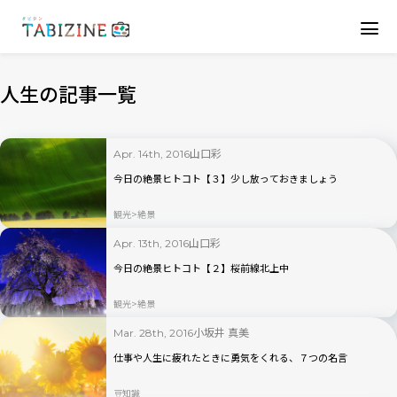
人生の記事一覧
山口彩
Apr. 14th, 2016
今日の絶景ヒトコト【３】少し放っておきましょう
観光
絶景
山口彩
Apr. 13th, 2016
今日の絶景ヒトコト【２】桜前線北上中
観光
絶景
小坂井 真美
Mar. 28th, 2016
仕事や人生に疲れたときに勇気をくれる、７つの名言
豆知識