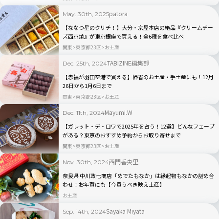
patora
May. 30th, 2025
【ななつ星のクリチ！】大分・京屋本店の絶品『クリームチー
ズ西京焼』が東京銀座で買える！全6種を食べ比べ
関東
東京都23区
お土産
TABIZINE編集部
Dec. 25th, 2024
【赤福が羽田空港で買える】帰省のお土産・手土産にも！12月
26日から1月6日まで
関東
東京都23区
お土産
Mayumi.W
Dec. 11th, 2024
【ガレット・デ・ロワで2025年を占う！12選】どんなフェーブ
がある？東京のおすすめ予約からお取り寄せまで
関東
東京都23区
お土産
西門香央里
Nov. 30th, 2024
奈良県 中川政七商店「めでたもなか」は縁起物もなかの詰め合
わせ！お年賀にも【今買うべき映え土産】
お土産
Sayaka Miyata
Sep. 14th, 2024