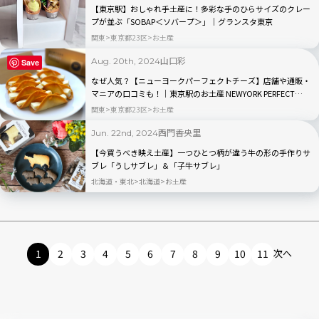
【東京駅】おしゃれ手土産に！多彩な手のひらサイズのクレー
プが並ぶ「SOBAP＜ソバープ＞」｜グランスタ東京
関東
東京都23区
お土産
山口彩
Aug. 20th, 2024
Save
なぜ人気？【ニューヨークパーフェクトチーズ】店舗や通販・
マニアの口コミも！｜東京駅のお土産 NEWYORK PERFECT
CHEESE
関東
東京都23区
お土産
西門香央里
Jun. 22nd, 2024
【今買うべき映え土産】一つひとつ柄が違う牛の形の手作りサ
ブレ「うしサブレ」＆「子牛サブレ」
北海道・東北
北海道
お土産
1
2
3
4
5
6
7
8
9
10
11
次へ