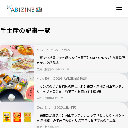
手土産の記事一覧
あお
May. 29th, 2026
【夏でも常温で持ち運べる焼き菓子】CAFE OHZANから夏季限
定ラスクが登場！
関東
東京都23区
お土産
TABIZINE編集部
Mar. 19th, 2026
【センスのいいお花見の差し入れ】東京・新橋の岡山アンテナ
ショップで買える！和菓子とお酒の手土産5選
中国
岡山県
お土産
土田洋祐
Dec. 24th, 2025
【編集部が厳選！】岡山アンテナショップ「とっとり・おかや
ま 新橋館」の年末年始＆クリスマスにおすすめの手土産
関東
東京都23区