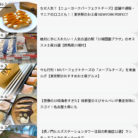
なぜ人気？【ニューヨークパーフェクトチーズ】店舗や通販・
マニアの口コミも！｜東京駅のお土産 NEWYORK PERFECT
CHEESE
絶対に手に入れたい！人気の道の駅「川場田園プラザ」のオス
スメ土産26選【群馬県川場村】
今も行列！NYパーフェクトチーズの「メープルチーズ」を実食
ルポ【東京駅のおすすめお土産グルメ】
【想像の10倍海老すぎた】桂新堂のえびせんべいが暴走気味に
スゴイ！名古屋土産にも
【虎ノ門ヒルズステーションタワー注目の飲食店12選】ラン
チ・カフェからディナーまで