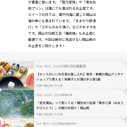
が豊富に揃います。「陸乃宝珠」や「清水白
桃プリン」は誰にでも喜ばれるお土産です。
スイーツ以外では、瀬戸内海に面した岡山は
海の幸にも恵まれています。「ままかり酢漬
け」や「さわらのみそ漬け」などがおすすめ
です。岡山の伝統工芸「備前焼」もお土産に
最適です。今回は絶対に見逃せない岡山県の
お土産をご紹介します！
TABIZINE編集部
Mar. 19th, 2026
【センスのいいお花見の差し入れ】東京・新橋の岡山アンテナ
ショップで買える！和菓子とお酒の手土産5選
中国
岡山県
お土産
Mari.M
Feb. 20th, 2026
「足元湧出」って知ってる？個性派三名湯「美作三湯（みまさ
かさんとう）」の魅力を紹介｜岡山県
中国
岡山県
お土産
kurisencho
Jul. 18th, 2025