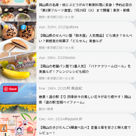
岡山県の名産・桃とぶどうがAIで斬新料理に変身！予約必至の
「第2弾フルーツ食堂」7月29日（火）まで開催｜東京・新橋
関東
東京都23区
お土産
patora
Apr. 30th, 2025
【岡山県のせんべい屋「鈴木屋」人気商品】どら焼き？せんべ
い？新感覚の和菓子「どらせん」実食ルポ
関東
東京都23区
お土産
nono
Apr. 26th, 2025
【岡山の老舗パン屋で1番人気】「バナナクリームロール」を
実食ルポ！アレンジレシピも紹介
関東
東京都23区
お土産
林 美由紀
Mar. 26th, 2025
Save
絶景！道の駅【7】四季折々の美しい花々が彩り癒やす！岡山
県「道の駅 笠岡ベイファーム」
観光
絶景
Mayumi.W
Dec. 4th, 2024
【岡山のきびだんご6種食べ比べ】定番土産を甘さと映え度で
レビュー！