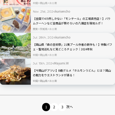
中国
岡山県
お土産
kurisencho
Nov. 21st, 2024
【全国で4カ所しかない「モンテール」の工場直売店！】バウ
ムクーヘンなど全商品が勢ぞろいの八潮店を現地ルポ！
関東
茨城県
お土産
kurisencho
Jul. 28th, 2024
【岡山県「森の芸術祭」21美プール作者の新作も！】特製パフ
ェ・聖地巡礼など見どころチェック｜2024年秋
中国
岡山県
お土産
Mayumi.W
Jul. 15th, 2024
【今岡山がアツい】B級グルメ「ホルモンうどん」とは？岡山
の魅力をウエストランドが語る！
中国
岡山県
お土産
1
2
3
次へ