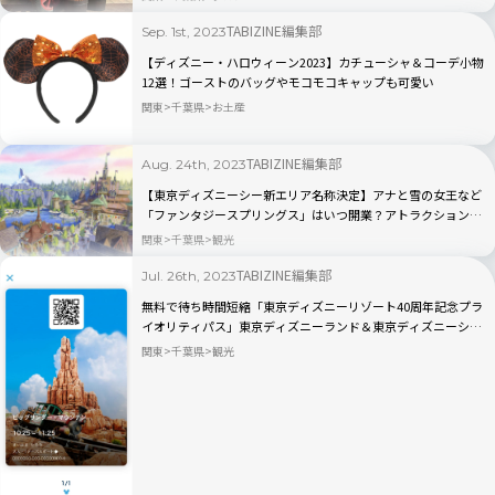
TABIZINE編集部
Sep. 1st, 2023
【ディズニー・ハロウィーン2023】カチューシャ＆コーデ小物
12選！ゴーストのバッグやモコモコキャップも可愛い
関東
千葉県
お土産
TABIZINE編集部
Aug. 24th, 2023
【東京ディズニーシー新エリア名称決定】アナと雪の女王など
「ファンタジースプリングス」はいつ開業？アトラクション
は？
関東
千葉県
観光
TABIZINE編集部
Jul. 26th, 2023
無料で待ち時間短縮「東京ディズニーリゾート40周年記念プラ
イオリティパス」東京ディズニーランド＆東京ディズニーシー
に登場！
関東
千葉県
観光