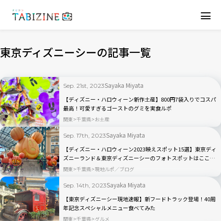
東京ディズニーシーの記事一覧
Sayaka Miyata
Sep. 21st, 2023
【ディズニー・ハロウィーン新作土産】800円7袋入りでコスパ
最高！可愛すぎるゴーストのグミを実食ルポ
関東
千葉県
お土産
Sayaka Miyata
Sep. 17th, 2023
【ディズニー・ハロウィーン2023映えスポット15選】東京ディ
ズニーランド＆東京ディズニーシーのフォトスポットはここ
だ！
関東
千葉県
現地ルポ／ブログ
Sayaka Miyata
Sep. 14th, 2023
【東京ディズニーシー現地速報】新フードトラック登場！40周
年記念スペシャルメニュー食べてみた
関東
千葉県
グルメ