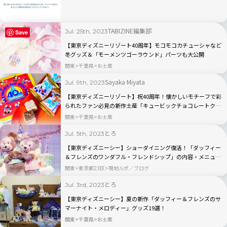
TABIZINE編集部
Jul. 25th, 2023
Save
【東京ディズニーリゾート40周年】モコモコカチューシャなど
冬グッズ＆「モーメンツゴーラウンド」パーツも大公開
関東
千葉県
お土産
Sayaka Miyata
Jul. 9th, 2023
【東京ディズニーリゾート】祝40周年！懐かしいモチーフで彩
られたファン必見の新作土産「キュービックチョコレートクラ
ンチ」
関東
千葉県
お土産
とろ
Jul. 5th, 2023
【東京ディズニーシー】ショーダイニング復活！「ダッフィー
＆フレンズのワンダフル・フレンドシップ」の内容・メニュ
ー・予約方法も紹介
関東
東京都23区
現地ルポ／ブログ
とろ
Jul. 3rd, 2023
【東京ディズニーシー】夏の新作「ダッフィー＆フレンズのサ
マーナイト・メロディー」グッズ19選！
関東
千葉県
お土産