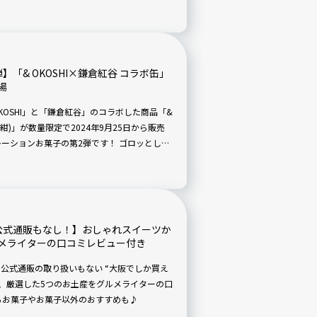
白餅黒餅も買えますよ！
「& OKOSHI×鎌倉紅谷 コラボ缶」
場
KOSHI」と「鎌倉紅谷」のコラボした商品「&
紅／紺)」が数量限定で2024年9月25日から販売
ンお菓子の第2弾です！ ゴロッとした
で味わえる“ひと口洋風おこし”の味をご賞味
公式通販もなし！】おしゃれスイーツか
メライターの口コミレビュー付き
、公式通販の取り扱いもない “大阪でしか買え
は、厳選した5つのお土産をグルメライターの口
るお菓子やお菓子以外のおすすめも♪