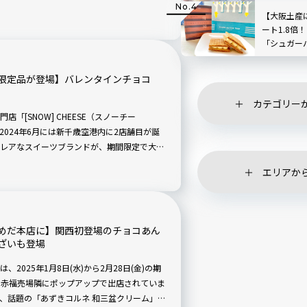
菓子までグ
1日15セット限定で登場です！
レビュー付
【大阪土産
ート1.8倍
「シュガー
ショコラサ
限定品が登場】バレンタインチョコ
カテゴリー
「[SNOW] CHEESE（スノーチー
2024年6月には新千歳空港内に2店舗目が誕
レアなスイーツブランドが、期間限定で大阪
ーズン限定の商品「ホワイトスノー」を販売す
エリアか
実食ルポをお届けします。
めだ本店に】関西初登場のチョコあん
ざいも登場
025年1月8日(水)から2月28日(金)の期
階 赤福売場隣にポップアップで出店されていま
、話題の「あずきコルネ 和三盆クリーム」な