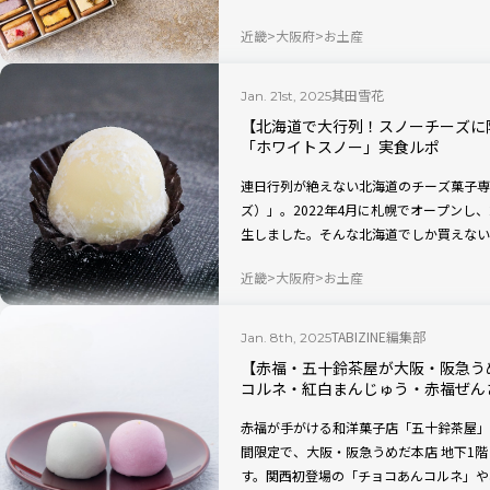
われた「阪急限定プレミアムギフト」が、
近畿
大阪府
お土産
其田雪花
Jan. 21st, 2025
【北海道で大行列！スノーチーズに
「ホワイトスノー」実食ルポ
連日行列が絶えない北海道のチーズ菓子専門店
ズ）」。2022年4月に札幌でオープンし、
生しました。そんな北海道でしか買えない
と名古屋に登場！ さらにバレンタインシ
近畿
大阪府
お土産
ると聞きつけ、早速ゲットしてきました。
TABIZINE編集部
Jan. 8th, 2025
【赤福・五十鈴茶屋が大阪・阪急う
コルネ・紅白まんじゅう・赤福ぜん
赤福が手がける和洋菓子店「五十鈴茶屋」は、2
間限定で、大阪・阪急うめだ本店 地下1
す。関西初登場の「チョコあんコルネ」や