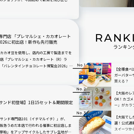
きたお菓子づくりの技術をベースに、少量生
追求したクラフト菓子は要チェック！ ブラン
品という意味。自分へのご褒美や大切な人への
わいが楽しめます。
RANK
専門店 「プレマルシェ・カカオレート
026に初出店！新作も先行販売
ランキン
カカオ豆を使用し、店内の工房で製造までを
店「プレマルシェ・カカオレート（R）ラ
「バレンタインチョコレート博覧会2026」に
【全種食べ
14日（土）に阪急うめだ本店にて開催中です。東
ガーバター
作タブレットの先行販売や、同イベント限定
買える？
しめますよ。
【大阪のレ
OK！カゴ
サンド初登場】1日15セット＆期間限定
ー」がカラ
【大阪でし
サンド専門店101（イチマルイチ）」が、
選！公式通
の間、阪急うめだ本店で行われる催事に初出店しま
スイーツか
芽粕」をアップサイクルしたサブレ生地が使