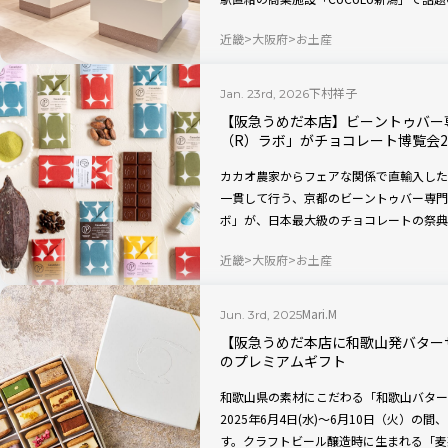
西へやってきます。ブルボンが長年培って
近畿
大阪府
お土産
産だからこそ実現できる特別なおいしさを
ド名に冠した「Op.（オーパス）」は作
贈り物に選びたくなる、ワンランク上の味
下村祥子
Jan. 23rd, 2026
【阪急うめだ本店】ビーントゥバー
（R）ラボ」がチョコレート博覧会2
カカオ農家からフェアな関係で直輸入した
一貫して行う、京都のビーントゥバー専門
ボ」が、日本最大級のチョコレートの祭典
初出店！ 2026年1月21日（水）〜2月
近畿
大阪府
お土産
ティモール産の希少なカカオを使用した新
のジェラートなどイートインメニューも楽
Mari.M
Jun. 3rd, 2025
【阪急うめだ本店に和歌山発バター
のプレミアムギフト
和歌山県の素材にこだわる「和歌山バター
2025年6月4日(水)～6月10日（火）
す。クラフトビール醸造時に生まれる「麦