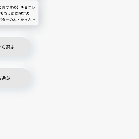
ルメライターの口コミ
き
におすすめ】チョコレ
！阪急うめだ限定の
バターの木・たっぷり
ンド 横綱」を実食
から選ぶ
ら選ぶ