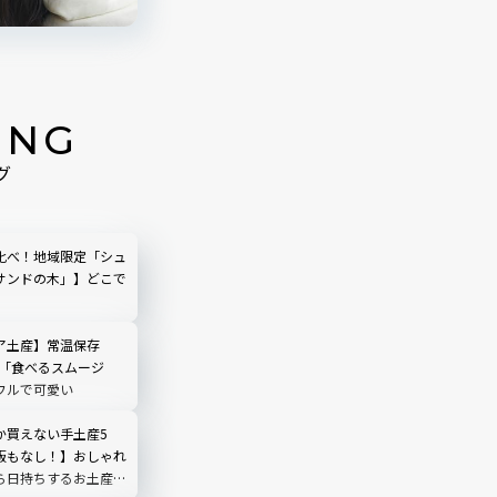
ING
グ
比べ！地域限定「シュ
サンドの木」】どこで
ア土産】常温保存
メ「食べるスムージ
フルで可愛い
か買えない手土産5
販もなし！】おしゃれ
ら日持ちするお土産お