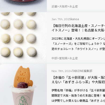
ど、ここでしか楽しめない商品も買えるの
近畿
大阪府
お土産
kanoa
Jan. 7th, 2025
【毎日行列の北海道土産・スノーチ
イトスノー」登場！｜名古屋＆大阪
2022年に北海道・大丸札幌店にオープ
「スノーチーズ」をご存知でしょうか？ 
定のチョコレート「ホワイトスノー」が登場
古屋タカシマヤ、2025年1月20日（月
中部
愛知県
お土産
間限定出店します。
TABIZINE編集部
Nov. 11th, 2024
【赤福の「五十鈴茶屋」が大阪・阪
えない「あずき ふらっ茶」や大阪
伊勢名物「赤福」が手がける「五十鈴茶屋」が2
間限定で大阪・阪急うめだ本店に登場！ 
は伊勢でしか買えない新商品「あずき ふ