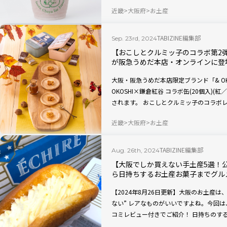
ネ」などは要チェック。もちろん赤福餅や
近畿
大阪府
お土産
TABIZINE編集部
Sep. 23rd, 2024
【おこしとクルミッ子のコラボ第2弾】
が阪急うめだ本店・オンラインに登
大阪・阪急うめだ本店限定ブランド「& O
OKOSHI×鎌倉紅谷 コラボ缶(20個入)(
されます。 おこしとクルミッ子のコラボレーショ
クルミ＆キャラメルソースをサクサク食感
近畿
大阪府
お土産
あれ。
TABIZINE編集部
Aug. 26th, 2024
【大阪でしか買えない手土産5選！
ら日持ちするお土産お菓子までグル
【2024年8月26日更新】大阪のお土産は
ない” レアなものがいいですよね。今回
コミレビュー付きでご紹介！ 日持ちのす