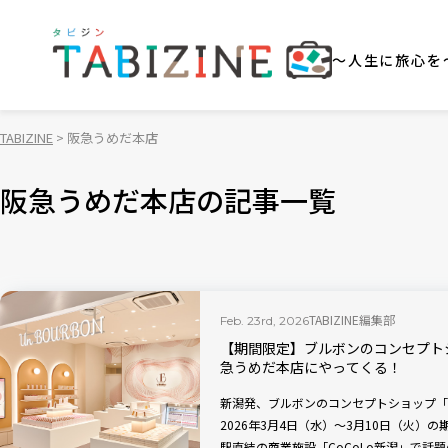
～人生に旅心を
TABIZINE
阪急うめだ本店
阪急うめだ本店の記事一覧
TABIZINE編集部
Feb. 23rd, 2026
【期間限定】ブルボンのコンセプトシ
急うめだ本店にやってくる！
新潟発、ブルボンのコンセプトショップ「U
2026年3月4日（水）～3月10日（火）
駅直結の商業施設「CoCoLo新潟」で話