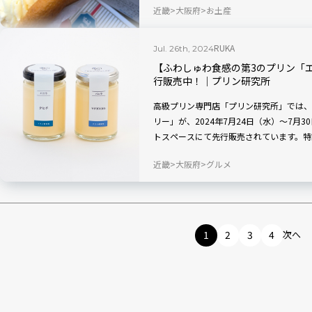
近畿
大阪府
お土産
RUKA
Jul. 26th, 2024
【ふわしゅわ食感の第3のプリン「
行販売中！｜プリン研究所
高級プリン専門店「プリン研究所」では、
リー」が、2024年7月24日（水）～7月
トスペースにて先行販売されています。特
は、今までになかった新感覚のプリンなの
近畿
大阪府
グルメ
にチェックしてみてくださいね！
1
2
3
4
次へ