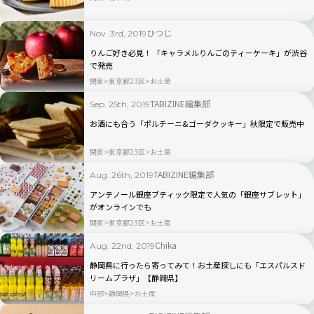
ひつじ
Nov. 3rd, 2019
りんご好き必見！ 「キャラメルりんごのティーケーキ」が渋谷
で発売
関東
東京都23区
お土産
TABIZINE編集部
Sep. 25th, 2019
お酒にも合う「ポルチーニ&ゴーダクッキー」秋限定で販売中
関東
東京都23区
お土産
TABIZINE編集部
Aug. 26th, 2019
アンテノール銀座ブティック限定で人気の「銀座サブレット」
がオンラインでも
関東
東京都23区
お土産
Chika
Aug. 22nd, 2019
静岡県に行ったら寄ってみて！お土産探しにも「エスパルスド
リームプラザ」【静岡県】
中部
静岡県
お土産