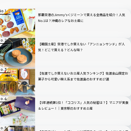
那覇空港のJimmy’s＜ジミー＞で買える全商品を紹介！人気
No.1は？沖縄のレアなお土産に
【韓国土産】空港でしか買えない「アンニョンサンド」が人
気！どこで買える？どんな味？
【佐渡でしか買えないお土産人気ランキング】佐渡金山限定お
菓子から可愛い映え系まで佐渡島のおすすめ17選
【5年連続第1位！「ココリス」人気の秘密は？】マニアが実食
＆レビュー！｜東京駅のおすすめ土産