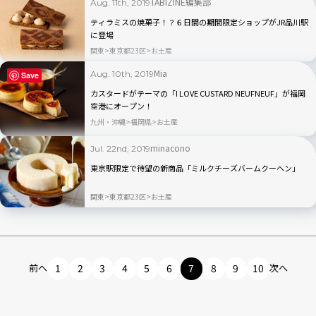
TABIZINE編集部
Aug. 11th, 2019
ティラミスの焼菓子！？６日間の期間限定ショップがJR品川駅
に登場
関東
東京都23区
お土産
Mia
Aug. 10th, 2019
Save
カスタードがテーマの「I LOVE CUSTARD NEUFNEUF」が福岡
空港にオープン！
九州・沖縄
福岡県
お土産
minacono
Jul. 22nd, 2019
東京駅限定で待望の新商品「ミルクチーズバームクーヘン」
関東
東京都23区
お土産
前へ
1
2
3
4
5
6
7
8
9
10
次へ