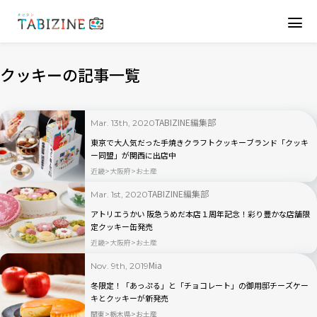
クッキーの記事一覧
TABIZINE編集部
Mar. 13th, 2020
東京で大人気だった手焼きクラフトクッキーブランド「クッキ
ー同盟」が関西に出店中
近畿
大阪府
お土産
TABIZINE編集部
Mar. 1st, 2020
アトリエうかい 阪急うめだ本店１周年記念！彩り豊かな店舗限
定クッキー缶発売
近畿
大阪府
お土産
Mia
Nov. 9th, 2019
冬限定！「あっぷる」と「チョコレート」の御用邸チーズケー
キとクッキーが新発売
関東
栃木県
お土産