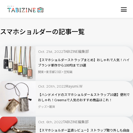
スマホショルダーの記事一覧
TABIZINE編集部
Oct. 21st, 2022
【スマホショルダーストラップまとめ】おしゃれで人気！ハイ
ブランド新作から100均まで19選
関東
東京都23区
豆知識
Mayumi.W
Oct. 20th, 2022
【ハンドメイドのスマホショルダー＆ストラップ10選】便利で
おしゃれ！Creemaで人気のおすすめ商品はこれ！
グッズ
雑貨
TABIZINE編集部
Oct. 6th, 2022
【スマホショルダー正直レビュー】ストラップ取り外しも自由