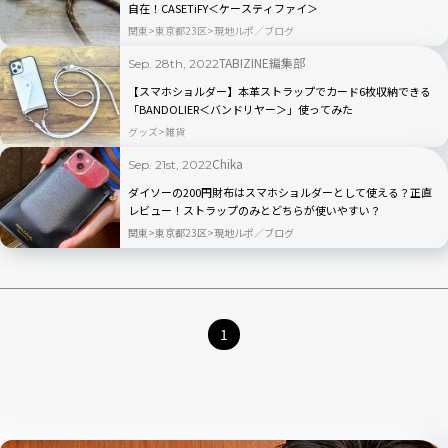
自在！CASETiFY＜ケースティファイ＞
関東
東京都23区
現地ルポ／ブログ
TABIZINE編集部
Sep. 28th, 2022
【スマホショルダー】本革ストラップでカード6枚収納できる
「BANDOLIER＜バンドリヤー＞」使ってみた
グッズ
雑貨
Chika
Sep. 21st, 2022
ダイソーの200円財布はスマホショルダーとして使える？正直
レビュー！ストラップのみとどちらが使いやすい？
関東
東京都23区
現地ルポ／ブログ
1