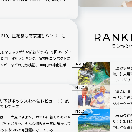
たリアルな魅力と、旅ガジェット選びの新常識
RANK
P10】圧縮袋も南京錠もハンガーも
ランキン
手に入るならありがたい旅行グッズ。今回は、ダイ
者注目度でランキング。荷物をコンパクトに
ンガーなどの比較検証、300円の神化粧ポー
【思わず息
峡」】入場
ラルドグリ
で絵画のよ
【暑さに強
米「とちぎ
＞吊り下げボックスを本気レビュー！】旅
がオーケー
ベルグッズ
【天空の絶
ばって大変ですよね。ホテルに着くとあれや
り！】無料
ごちゃごちゃ。そんな悩みを一気に解決して
の山々を望
ットやSNSでも話題になっている