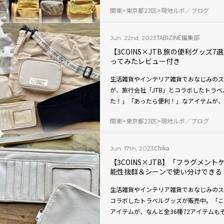
るものや、使用しないときは小さくたため
関東
東京都23区
現地ルポ／ブログ
なものが中心になっています。
TABIZINE編集部
Jun. 22nd, 2023
【3COINS×JTB 旅の便利グッズ
ってみたレビュー付き
生活雑貨やインテリア雑貨でおなじみのスリ
が、旅行会社「JTB」とコラボしたトラ
た！」「あったら便利！」なアイテムが、
回はその中から、TABIZINE編集部が実
関東
東京都23区
現地ルポ／ブログ
っても3,190円です！
Chika
Jun. 17th, 2023
【3COINS×JTB】「フラグメン
能性抜群＆シーンで使い分けできる
生活雑貨やインテリア雑貨でおなじみのスリ
コラボしたトラベルグッズが販売中。「こ
アイテムが、なんと全36種72アイテム
高そうなお財布として使える「フラグメン