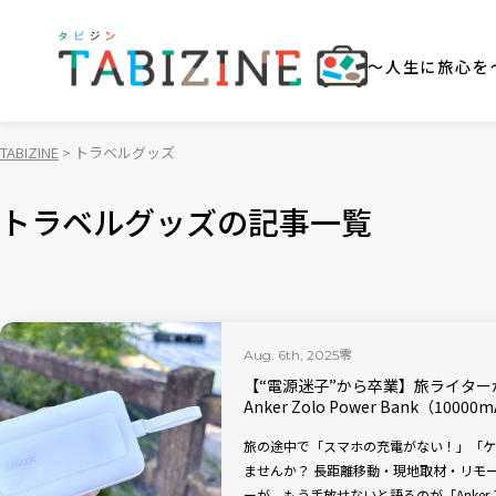
～人生に旅心を
TABIZINE
トラベルグッズ
トラベルグッズの記事一覧
零
Aug. 6th, 2025
【“電源迷子”から卒業】旅ライタ
Anker Zolo Power Bank（10000m
旅の途中で「スマホの充電がない！」「ケ
ませんか？ 長距離移動・現地取材・リモ
ーが、もう手放せないと語るのが「Anker Zolo Po