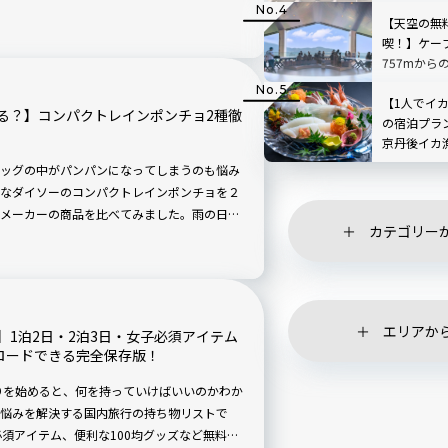
「SUSABIN
納ボックス」をご紹介します！
レビュー｜
【天空の無
喫！】ケー
757mから
根」を現地
【1人でイ
る？】コンパクトレインポンチョ2種徹
の宿泊プラ
京丹後イカ
日ヶ浦温泉 
ッグの中がパンパンになってしまうのも悩み
なダイソーのコンパクトレインポンチョを２
メーカーの商品を比べてみました。雨の日の
カテゴリー
バックパックを濡らさないレインバッグカバ
エリアか
1泊2日・2泊3日・女子必須アイテム
ロードできる完全保存版！
りを始めると、何を持っていけばいいのかわか
悩みを解決する国内旅行の持ち物リストで
必須アイテム、便利な100均グッズなど無料で