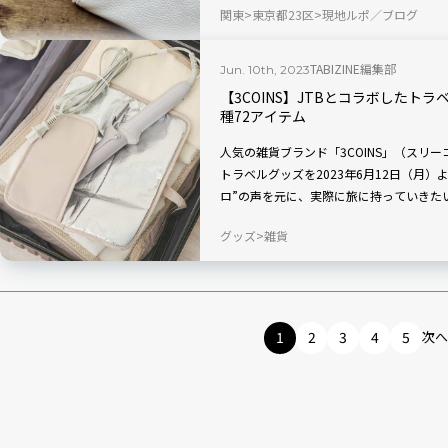
関東
東京都23区
現地ルポ／ブログ
2つを紹介します。
TABIZINE編集部
Jun. 10th, 2023
【3COINS】JTBとコラボしたトラ
種72アイテム
人気の雑貨ブランド「3COINS」（スリ
トラベルグッズを2023年6月12日（月）
ロ”の声を元に、実際に旅に持っていきた
ーチ、スマホストラップなど、便利で実用
グッズ
雑貨
1
2
3
4
5
次へ