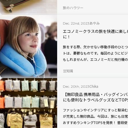
ダウンロードできるチェックリスト（PD
旅のハウツー
あやみ
Dec. 22nd, 2023
エコノミークラスの旅を快適に楽し
に！
旅をする際、欠かせない移動手段のひとつ
トは、憂鬱なものです。毎回のようにビジ
もしれませんが、エコノミーだと飛行機の
ーをとことん楽しむ方法がいくつか存在し
豆知識
Chika
Dec. 20th, 2023
【無印良品 携帯用品・バッグイン
にも便利なトラベルグッズなどTOP
ファッションやインテリアにすっと馴染む
が充実した無印良品。今回は、旅にも日常
おすすめランキングTOP5を発表！ 普段