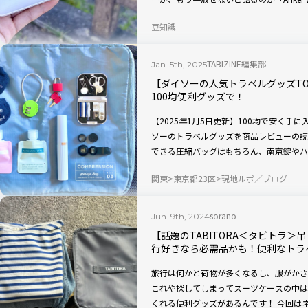
USB-Cケーブル）」。実際に使って感じ
豆知識
をご紹介します。
TABIZINE編集部
Jan. 5th, 2025
【ダイソーの人気トラベルグッズTO
100均便利グッズで！
【2025年1月5日更新】100均で安く
ソーのトラベルグッズを商品レビューの読
できる圧縮バッグはもちろん、南京錠やハ
チなど、おすすめ人気商品を紹介します！
関東
東京都23区
現地ルポ／ブログ
sorano
Jun. 9th, 2024
【話題のTABITORA＜タビトラ
行好きなら必需品かも！便利なトラ
旅行は何かと荷物が多くなるし、服がかさ
これや探してしまってスーツケースの中は
くれる便利グッズがあるんです！ 今回はネ