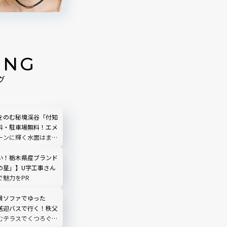
ING
グ
をのむ秘境渓谷「付知
料・駐車場無料！エメ
ーンに輝く水面はまる
う｜岐阜県中津川市
い！栃木県産ブランド
の星」】U字工事さん
で魅力をPR
景ソファでゆった
送迎バスで行く！秩父
むテラスでくつろぐ