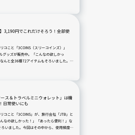
たり、持ち運びの邪魔にならないコンパクト
7選】3,190円でこれだけそろう！全部使
コこと「3COINS（スリーコインズ）」
ベルグッズが販売中。「こんなの欲しかっ
なんと全36種72アイテムもそろいました。今
際に使ってみたアイテム7点を紹介。7点すべて買
トケース＆トラベルミニウォレット」は機
！日常使いにも
コこと「3COINS」が、旅行会社「JTB」と
んなの欲しかった！」「あったら便利！」な
もそろいました。今回はその中から、使用頻度が
トケース」と「トラベルミニウォレット」の