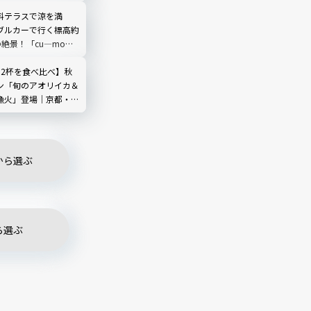
O TERRACE」を現地
埼玉県
料テラスで涼を満
ブルカーで行く標高約
の絶景！「cu―mo箱
レビュー
カ2杯を食べ比べ】秋
ン「旬のアオリイカ＆
漁火」登場｜京都・夕
海舟
から選ぶ
ら選ぶ