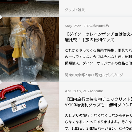
「TABITORA（タビトラ）の吊り下げ収
グッズ
雑貨
Mayumi.W
May. 25th, 2024
【ダイソーのレインポンチョは使え
底比較！｜旅の便利グッズ
これからやってくる梅雨の時期、雨具でバ
の一つですよね。今回はそんなときに便利
種類購入。ダイソーオリジナルの商品と他
おでかけに助かるレイングッズをルポ！ 
関東
東京都23区
現地ルポ／ブログ
ーもご紹介しますよ〜。
sorano
Apr. 26th, 2024
【国内旅行の持ち物チェックリスト】
や100均便利グッズも｜無料ダウン
久しぶりの旅行！ わくわくしながら荷造
らなくなることってありますよね。そんな
す。1泊2日、2泊3日バージョン、女子の