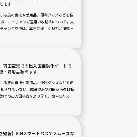
えます
いる旅の裏技や愛用品、便利グッズなどを紹
ガポール・チャンギ空港の攻略法について。人
チャンギ空港は、本当に楽しく魅力が満載な
有意義に過ごすことができるのはもちろん、
るんです。また、意外と他の空港と違うシス
スマートに出国するコツを紹介します。
・羽田空港での出入国自動化ゲートで
技・愛用品教えます
いる旅の裏技や愛用品、便利グッズなどを紹
と知られていない、成田空港や羽田空港の自動
港での出入国審査をより早く、簡単に行える
トと指紋データを登録する必要はあります
ゴールデンウイークやお盆、年末年始など、出
的空いている自動化ゲートを利用すること
手続きを行うことができます。
を短縮】ICNスマートパスでスムーズな