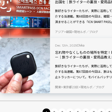
出国を｜旅ライターの裏技・愛用品
旅好きなライターたちが、実際に活用して
介する当連載。第68回目の今回は、韓国
済ませることができる「ICN SMART P
どを事前登録すると、専用レーンでスムー
アジア
韓国
現地ルポ／ブログ
ートや搭乗券を頻繁に出し入れする手間が
れしいです。
Chika
Dec. 12th, 2025
忘れ物やなくしものの場所を特定！E
ー｜旅ライターの裏技・愛用品教え
旅好きなライターたちが、実際に活用して
介する当連載。第67回目の今回は、旅は
止トラッカーについて。モバイルバッテリ
ー・ジャパンのスマートホームブランド「
関東
東京都23区
現地ルポ／ブログ
タグ型2つの紛失防止トラッカーがあります。i
どちらのOSでも対応製品を選べば使用O
できるアイテムで、落とし物やなくしもの