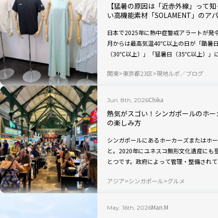
【猛暑の原因は「近赤外線」って知
い高機能素材「SOLAMENT」のア
日本で2025年に熱中症警戒アラートが発令
月からは最高気温40℃以上の日が「酷暑
（30℃以上）」「猛暑日（35℃以上）
す。紫外線対策をしている人も多いと思い
関東
東京都23区
現地ルポ／ブログ
対策も必要って知っていましたか？ 今回
る高機能な日傘やアパレルを紹介します。
Chika
Jun. 8th, 2026
熱気がスゴい！シンガポールのホー
の楽しみ方
シンガポールにあるホーカーズまたはホー
と。2020年にユネスコ無形文化遺産に
とつです。政府によって管理・整備されて
楽しめる場所として、地元の人はもちろん
アジア
シンガポール
グルメ
るホーカーズの中から、立地もよく清潔感
「ラオパサ ホーカーセンター」を現地ル
訪れる前に知っておきたいポイントもまと
Mari.M
May. 16th, 2026