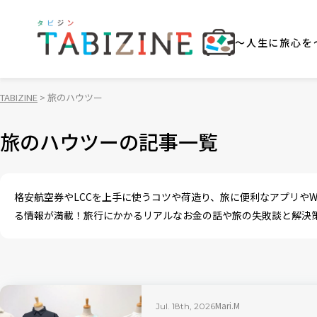
～人生に旅心を
TABIZINE
旅のハウツー
旅のハウツーの記事一覧
格安航空券やLCCを上手に使うコツや荷造り、旅に便利なアプリや
る情報が満載！旅行にかかるリアルなお金の話や旅の失敗談と解決
Mari.M
Jul. 18th, 2026