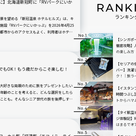
に】北海道新冠町に「RVパークにいか
RANK
ランキン
景を望める「新冠温泉 ホテルヒルズ」は、キ
設「RVパークにいかっぷ」を2026年4月25
都市からのアクセスもよく、利用者はホテル
ができますよ。
【シンガポ
徹底攻略】
の楽しみ方
愛用品教え
【セリアの
でもOK！もう歳だからこそ楽しむ！
バー】洗濯
ク！｜旅ラ
教えます
大好きな両親のために旅をプレゼントしたい
【イスタン
年齢のことを考えると、どんな選択をしたら
時間つぶし
ことも。そんなシニア世代の旅を後押しする
トからハマ
支局から発表されました。その名も「65歳か
ットまで完
し、シニアのための新たなハワイの旅を提案
【タイ航空
ジ体験記】Roya
はまるでオ
ム空港での