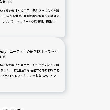
教えます
いる旅の裏技や愛用品、便利グッズなどを紹
・仁川国際空港で出国時の保安検査を顔認証で
ASS」について。パスポートや顔情報、搭乗券な
ズに保安検査に進むことができます。パスポ
省け、空港での待ち時間を短縮できるのがう
ufy（ユーフィ）の紛失防止トラッカ
ます
いる旅の裏技や愛用品、便利グッズなどを紹
もちろん、日常生活でも活躍する持ち物紛失防
ーやワイヤレスイヤホンでおなじみ、アンカ
Eufy（ユーフィ）」には、カード型と⼩さな
Phone用とAndroid用のモデルがあり、
K。パスポートや財布など貴重品の場所を把握
が多い人のお助けアイテムです。