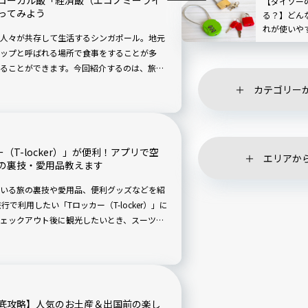
ローカル飯「経済飯（エコノミーライ
【ダイソー
ってみよう
る？】どん
れが使いや
人々が共存して生活するシンガポール。地元
た
ップと呼ばれる場所で食事をすることが多
ることができます。今回紹介するのは、旅行
カテゴリー
T-locker）」が便利！アプリで空
エリアか
の裏技・愛用品教えます
いる旅の裏技や愛用品、便利グッズなどを紹
で利用したい「Tロッカー（T-locker）」に
ェックアウト後に観光したいとき、スーツケ
ロッカーです。アプリでロッカー空き状況が
たときに「ロッカーに空きがない……」とな
アプリから予約もできますよ！
底攻略】人気のお土産＆出国前の楽し