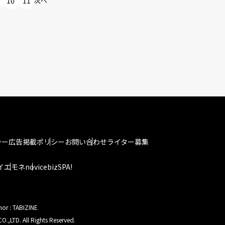
10
11
次へ
シー
広告掲載ポリシー
お問い合わせ
ライター募集
イエモネ
novice
bizSPA!
hor : TABIZINE
O.,LTD. All Rights Reserved.