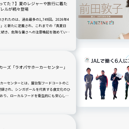
ってた？】夏のレジャーや旅行に着た
パレルが続々登場
されたのは、過去最多の1,749回。2026年4
日」と新たに定義され、これまでの「真夏日
」に続き、危険な暑さへの注意喚起を強めていま
ますが、実は暑さの原因となる「近赤外線」
は、そんな「近赤外線」から身体を守ってくれ
カーズ「ラオパサホーカーセンター」
カーセンターとは、屋台型フードコートのこ
も登録され、シンガポールを代表する食文化のひ
おり、ローカルフードを衛生的にも安心して
観光客にも親しまれています。今回は、数あ
があり、歴史的建造物の美しさが感じられる
ポ！ 現金の用意や席の確保、注文方法など、
めました。