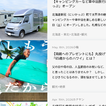
【キャンピングカーなど車中泊旅行
っぷ」オープン
北海道新冠（にいかっぷ）町で太平洋の絶
ャンピングカーや車中泊を楽しめる新しい施
日（土）にオープンしました。札幌などの
の施設も利用できるので快適に過ごすこと
北海道・東北
北海道
観光
小梅
May. 8th, 2026
【両親へのプレゼントにも】丸投げ
「65歳からのハワイ」とは？
父の日や母の日、人生節目のお祝いなど、
と思ったことはありませんか？ しかし、
とびきりになるのか、頭を悩ませてしまう
新プロジェクトが、ハワイ州観光局 日本
観光
絶景
らのハワイ」。多様な旅のプロたちが参画
してくれます。
カナヤン
Apr. 19th, 2026