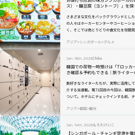
お値打ち庶民の味方シンガポールの
ス）・醸豆腐（ヨントーフ）」を探
さまざまな文化をバックグラウンドとした
の人々はホーカーセンターやコーヒーショ
く、そこでは色とりどりの食文化を垣間見
客に優しいお値打ちなローカル飯です。
アジア
シンガポール
グルメ
Chika
Jan. 16th, 2026
韓国での荷物一時預けは「Tロッカー（
き確認＆予約もできる｜旅ライター
旅好きなライターたちが、実際に活用して
介する当連載。第71回目の今回は、韓国旅行
ついて。ホテルにチェックインする前、チ
ースなど大きな荷物を一時的に預けられる
アジア
韓国
観光
確認できるため、いざ荷物を預けようとし
らないのが便利なポイント。空きがあれば
もろたけいこ
Jan. 14th, 2026
【シンガポール・チャンギ空港を徹