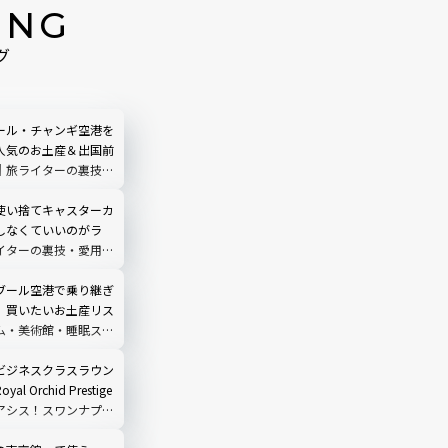
ING
グ
ール・チャンギ空港を
人気のお土産＆出国前
｜旅ライターの裏技・
ます
使い捨てキャスターカ
しなくていいのがラ
イターの裏技・愛用品
ブール空港で乗り継ぎ
】買いたいお土産リス
ム・美術館・睡眠スポ
全攻略
ビジネスクラスラウン
l Orchid Prestige
アシス！スワンナプー
楽しみ方徹底ガイド