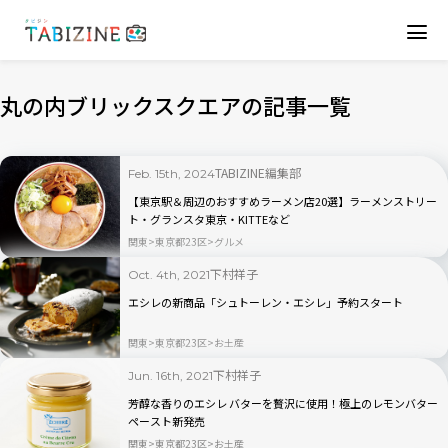
丸の内ブリックスクエアの記事一覧
TABIZINE編集部
Feb. 15th, 2024
【東京駅＆周辺のおすすめラーメン店20選】ラーメンストリー
ト・グランスタ東京・KITTEなど
関東
東京都23区
グルメ
下村祥子
Oct. 4th, 2021
エシレの新商品「シュトーレン・エシレ」予約スタート
関東
東京都23区
お土産
下村祥子
Jun. 16th, 2021
芳醇な香りのエシレ バターを贅沢に使用！極上のレモンバター
ペースト新発売
関東
東京都23区
お土産