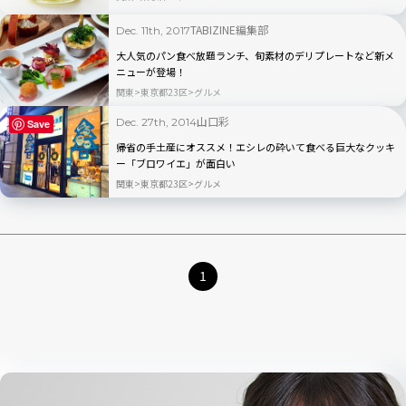
TABIZINE編集部
Dec. 11th, 2017
大人気のパン食べ放題ランチ、旬素材のデリプレートなど新メ
ニューが登場！
関東
東京都23区
グルメ
山口彩
Dec. 27th, 2014
Save
帰省の手土産にオススメ！エシレの砕いて食べる巨大なクッキ
ー「ブロワイエ」が面白い
関東
東京都23区
グルメ
1