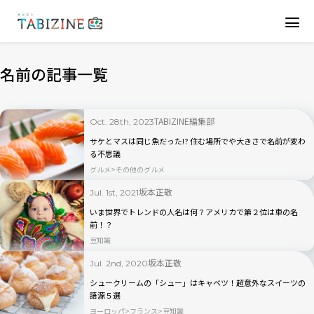
名前の記事一覧
TABIZINE編集部
Oct. 28th, 2023
サケとマスは同じ魚だった!? 住む場所でや大きさで名前が変わ
る不思議
グルメ
その他のグルメ
坂本正敬
Jul. 1st, 2021
いま世界でトレンドの人名は何？アメリカで第２位は車の名
前！？
豆知識
坂本正敬
Jul. 2nd, 2020
シュークリームの「シュー」はキャベツ！超意外なスイーツの
語源５選
ヨーロッパ
フランス
豆知識