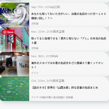
山口彩
Sep. 17th, 2016
あなたも知っておいた方がいい、台風の名前のつけ方〜１４０
個使い回し！？〜
豆知識
坂本正敬
Nov. 20th, 2015
Save
知ってると自慢できる！意外と知らない「アレ」の本当の名前
３選
豆知識
Maki
Nov. 18th, 2015
海外のスタバではお客の名前をわざと間違えて書くってホン
ト？
グルメ
坂本正敬
Oct. 20th, 2015
【話のネタ】世界の「山田太郎」的な定番の名前まとめ
アジア
中国(中華人民共和国)
豆知識