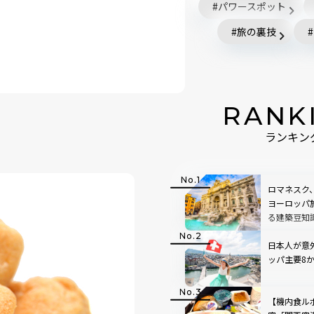
パワースポット
旅の裏技
RANK
ランキン
ロマネスク
ヨーロッパ
る建築豆知
日本人が意
ッパ主要8
【機内食ル