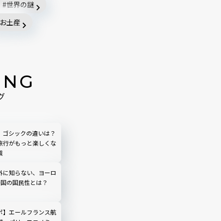
世界の謎
お土産
ING
グ
、ゴシックの違いは？
旅行がもっと楽しくな
識
外に知らない、ヨーロ
か国の国民性とは？
ポ】エールフランス航