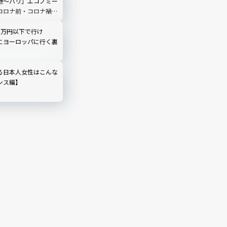
港～パリ」エコノミー
コロナ前・コロナ禍と
6万円以下で行け
にヨーロッパに行く裏
る日本人女性はこんな
ンス編】