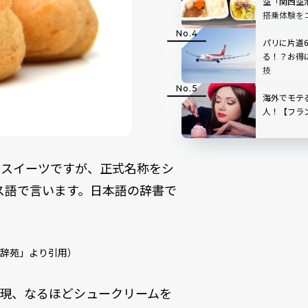
空「関西空
搭乗体験を
比較！
パリに片道
る！？お得
技
海外でモテ
人！【フラ
のスイーツですが、正式名称をシ
フランス語で言います。日本語の辞書で
辞苑」より引用）
現、なるほどシュークリームを