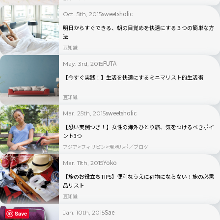
sweetsholic
Oct. 5th, 2015
明日からすぐできる、朝の目覚めを快適にする３つの簡単な方
法
豆知識
FUTA
May. 3rd, 2015
【今すぐ実践！】生活を快適にするミニマリスト的生活術
豆知識
sweetsholic
Mar. 25th, 2015
【恐い実例つき！】女性の海外ひとり旅、気をつけるべきポイ
ント3つ
アジア
フィリピン
現地ルポ／ブログ
Yoko
Mar. 11th, 2015
【旅のお役立ちTIPS】便利なうえに荷物にならない！旅の必需
品リスト
豆知識
Sae
Jan. 10th, 2015
Save