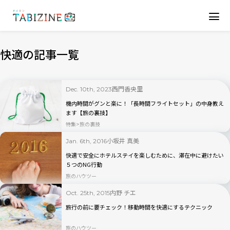
快適の記事一覧
西門香央里
Dec. 10th, 2023
機内時間がグンと楽に！「長時間フライトセット」の中身教え
ます【旅の裏技】
特集
旅の裏技
小坂井 真美
Jan. 6th, 2016
快適で安全にホテルステイを楽しむために、滞在中に避けたい
５つのNG行動
旅のハウツー
内野 チエ
Oct. 25th, 2015
旅行の前に要チェック！移動時間を快適にするテクニック
旅のハウツー