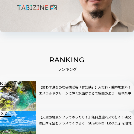
RANKING
ランキング
【思わず息をのむ秘境渓谷「付知峡」】入場料・駐車場無料！
エメラルドグリーンに輝く水面はまるで絵画のよう｜岐阜県中
津川市
【天空の絶景ソファでゆったり！】無料送迎バスで行く！秩父
の山々を望むテラスでくつろぐ「SUSABINO TERRACE」を現地
レビュー｜埼玉県