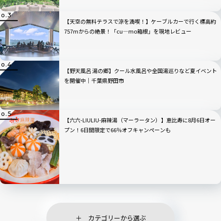
【天空の無料テラスで涼を満喫！】ケーブルカーで行く標高約
757mからの絶景！「cu―mo箱根」を現地レビュー
【野天風呂 湯の郷】クール水風呂や全国湯巡りなど夏イベント
を開催中｜千葉県野田市
【六六-LIULIU-麻辣湯（マーラータン）】恵比寿に8月6日オー
プン！6日間限定で66％オフキャンペーンも
カテゴリーから選ぶ