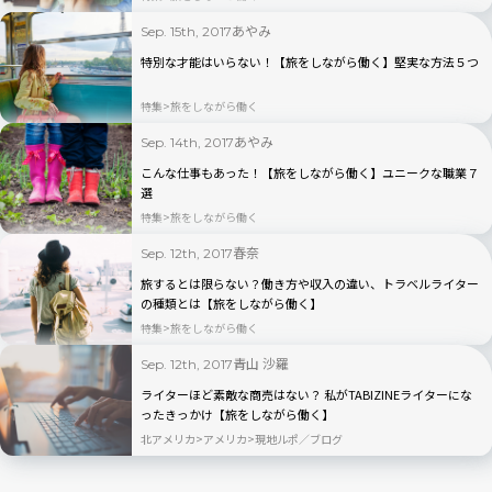
あやみ
Sep. 15th, 2017
特別な才能はいらない！【旅をしながら働く】堅実な方法５つ
特集
旅をしながら働く
あやみ
Sep. 14th, 2017
こんな仕事もあった！【旅をしながら働く】ユニークな職業７
選
特集
旅をしながら働く
春奈
Sep. 12th, 2017
旅するとは限らない？働き方や収入の違い、トラベルライター
の種類とは【旅をしながら働く】
特集
旅をしながら働く
青山 沙羅
Sep. 12th, 2017
ライターほど素敵な商売はない？ 私がTABIZINEライターにな
ったきっかけ【旅をしながら働く】
北アメリカ
アメリカ
現地ルポ／ブログ