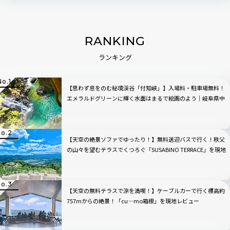
RANKING
ランキング
【思わず息をのむ秘境渓谷「付知峡」】入場料・駐車場無料！
エメラルドグリーンに輝く水面はまるで絵画のよう｜岐阜県中
津川市
【天空の絶景ソファでゆったり！】無料送迎バスで行く！秩父
の山々を望むテラスでくつろぐ「SUSABINO TERRACE」を現地
レビュー｜埼玉県
【天空の無料テラスで涼を満喫！】ケーブルカーで行く標高約
757mからの絶景！「cu―mo箱根」を現地レビュー