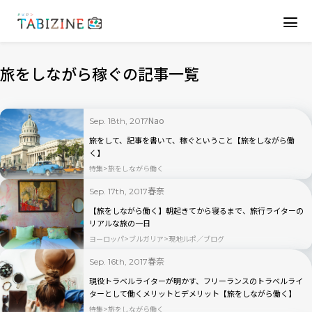
旅をしながら稼ぐの記事一覧
Nao
Sep. 18th, 2017
旅をして、記事を書いて、稼ぐということ【旅をしながら働
く】
特集
旅をしながら働く
春奈
Sep. 17th, 2017
【旅をしながら働く】朝起きてから寝るまで、旅行ライターの
リアルな旅の一日
ヨーロッパ
ブルガリア
現地ルポ／ブログ
春奈
Sep. 16th, 2017
現役トラベルライターが明かす、フリーランスのトラベルライ
ターとして働くメリットとデメリット【旅をしながら働く】
特集
旅をしながら働く