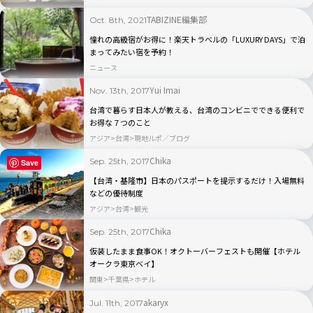
TABIZINE編集部
Oct. 8th, 2021
憧れの高級宿がお得に！楽天トラベルの「LUXURY DAYS」で泊
まってみたい宿を予約！
ニュース
Yui Imai
Nov. 13th, 2017
台湾で暮らす日本人が教える、台湾のコンビニでできる便利で
お得な７つのこと
アジア
台湾
現地ルポ／ブログ
Chika
Sep. 25th, 2017
Save
【台湾・基隆市】日本のパスポートを提示するだけ！入場無料
などの優待制度
アジア
台湾
観光
Chika
Sep. 25th, 2017
仮装したまま食事OK！オクトーバーフェストも開催【ホテル
オークラ東京ベイ】
関東
千葉県
ホテル
akaryx
Jul. 11th, 2017