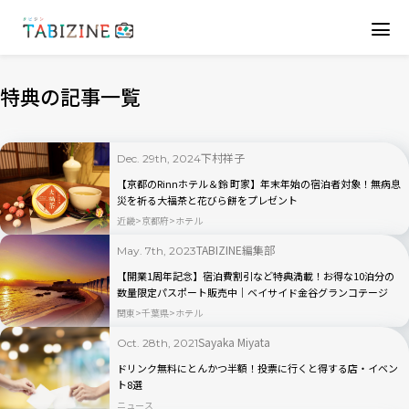
特典の記事一覧
下村祥子
Dec. 29th, 2024
【京都のRinnホテル＆鈴 町家】年末年始の宿泊者対象！無病息
災を祈る大福茶と花びら餅をプレゼント
近畿
京都府
ホテル
TABIZINE編集部
May. 7th, 2023
【開業1周年記念】宿泊費割引など特典満載！お得な10泊分の
数量限定パスポート販売中｜ベイサイド金谷グランコテージ
関東
千葉県
ホテル
Sayaka Miyata
Oct. 28th, 2021
ドリンク無料にとんかつ半額！投票に行くと得する店・イベン
ト8選
ニュース