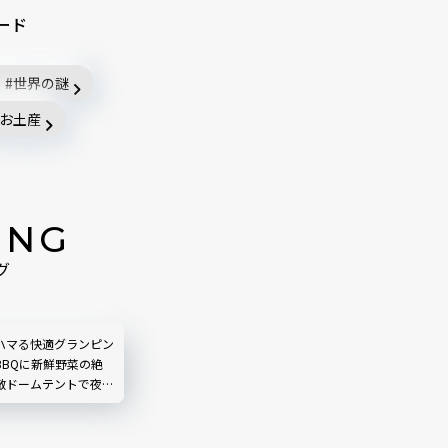
ード
世界の謎
お土産
ING
グ
ハマる快適グランピン
BBQに新鮮野菜の絶
敵ドームテントで夜ふ
RDEN RESORT