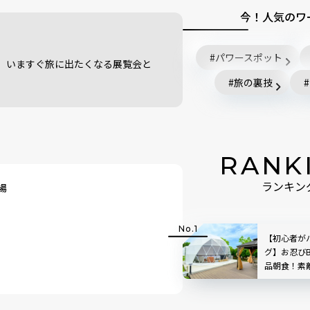
今！人気のワ
パワースポット
。いますぐ旅に出たくなる展覧会と
旅の裏技
RANK
場
ランキン
【初心者が
グ】お忍び
品朝食！素
かし｜UE GA