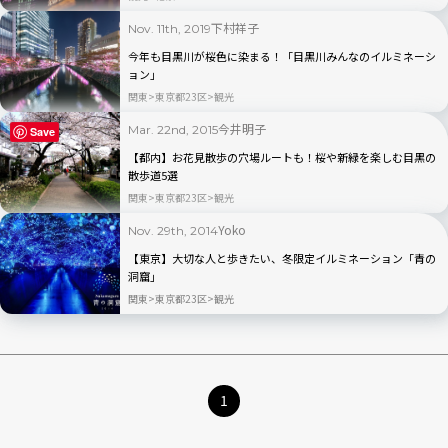
下村祥子
Nov. 11th, 2019
今年も目黒川が桜色に染まる！「目黒川みんなのイルミネーシ
ョン」
関東
東京都23区
観光
今井明子
Mar. 22nd, 2015
Save
【都内】お花見散歩の穴場ルートも！桜や新緑を楽しむ目黒の
散歩道5選
関東
東京都23区
観光
Yoko
Nov. 29th, 2014
【東京】大切な人と歩きたい、冬限定イルミネーション「青の
洞窟」
関東
東京都23区
観光
1