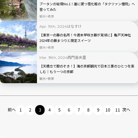
ブータンの秘境No.1！崖に建つ雪化粧の「タクツァン僧院」へ
登ってみた
観光
絶景
はなすけ
Apr. 19th, 2024
【東京一の藤の名所！今週末早咲き藤が見頃に】亀戸天神社
2024年の藤まつりと限定スイーツ
観光
絶景
西門香央里
Mar. 18th, 2024
【天橋立で股のぞき！】海の京都観光で日本三景のひとつを楽
しむ｜もう一つの京都
観光
絶景
前へ
1
2
3
4
5
6
7
8
9
10
11
次へ