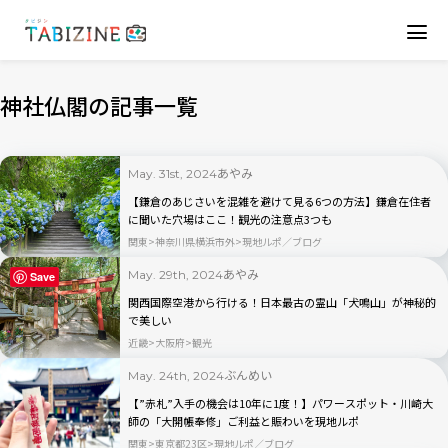
神社仏閣の記事一覧
あやみ
May. 31st, 2024
【鎌倉のあじさいを混雑を避けて見る6つの方法】鎌倉在住者
に聞いた穴場はここ！観光の注意点3つも
関東
神奈川県横浜市外
現地ルポ／ブログ
あやみ
May. 29th, 2024
Save
関西国際空港から行ける！日本最古の霊山「犬鳴山」が神秘的
で美しい
近畿
大阪府
観光
ぶんめい
May. 24th, 2024
【”赤札”入手の機会は10年に1度！】パワースポット・川崎大
師の「大開帳奉修」ご利益と賑わいを現地ルポ
関東
東京都23区
現地ルポ／ブログ