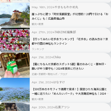
やまももわかめ丸
May. 16th, 2024
崖っぷちに建つ「阿伏兎観音堂」が幻想的！20円で引ける「お
みくじ」も｜広島県福山市
観光
絶景
TABIZINE編集部
Apr. 27th, 2024
【行ってみたい花手水ランキング】「花手水」の読み方は？京
都や行田の神社もランクイン
ランキング
Chika
Apr. 21st, 2024
【龍にちなんだ京都のスポット5選】龍のおみくじ・御朱印・
願いが叶う御守も！2024年辰年に行きたい
近畿
京都府
現地ルポ／ブログ
はなすけ
Apr. 21st, 2024
【530万本のネモフィラ満開で見頃！】国営ひたち海浜公園と
一緒に巡りたい「めんたいパーク」や大洗磯前神社も｜2024年
4月
観光
絶景
石黒アツシ
Apr. 20th, 2024