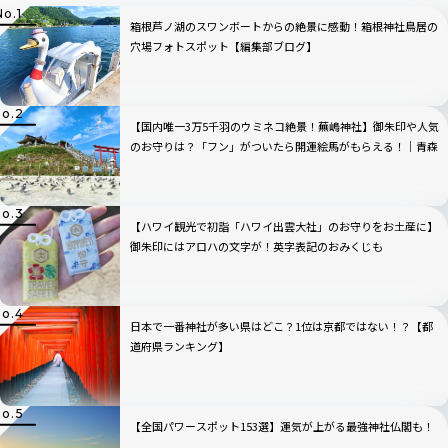
箱根芦ノ湖のスワンボートからの絶景に感動！箱根神社鳥居の
穴場フォトスポット【編集部ブログ】
【国内唯一3万5千羽のウミネコ絶景！蕪嶋神社】御朱印や人気
のお守りは？「フン」がついたら開運絵馬がもらえる！｜青森
県
【ハワイ観光で初詣「ハワイ出雲大社」のお守りをお土産に】
御朱印にはアロハの文字が！英字表記のおみくじも
日本で一番神社が多い県はどこ？1位は京都ではない！？【都
道府県ランキング】
【全国パワースポット153選】運気が上がる最強神社仏閣も！