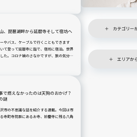
カテゴリー
叡山、琵琶湖畔から延暦寺そして宿坊へ
ーやバス、ケーブルで行くこともできます
いて登って延暦寺に詣で、宿坊に宿泊。世界
した。コロナ禍のさなかですが、旅の気分を
エリアか
事で燃えなかったのは天狗のおかげ？
の謎
沢市の不思議な話を紹介する連載。今回は市
る寺町寺院群にあるお寺、妙慶寺に残る八角