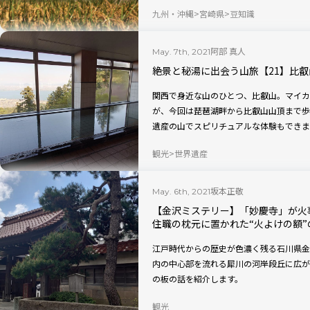
か？
九州・沖縄
宮崎県
豆知識
阿部 真人
May. 7th, 2021
絶景と秘湯に出会う山旅【21】比
関西で身近な山のひとつ、比叡山。マイカ
が、今回は琵琶湖畔から比叡山山頂まで歩
遺産の山でスピリチュアルな体験もできま
少しでも味わっていただければ幸いです。
観光
世界遺産
坂本正敬
May. 6th, 2021
【金沢ミステリー】「妙慶寺」が火
住職の枕元に置かれた“火よけの額”
江戸時代からの歴史が色濃く残る石川県金
内の中心部を流れる犀川の河岸段丘に広が
の板の話を紹介します。
観光