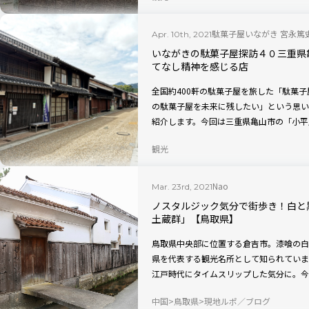
駄菓子屋いながき 宮永篤
Apr. 10th, 2021
いながきの駄菓子屋探訪４０三重県
てなし精神を感じる店
全国約400軒の駄菓子屋を旅した「駄菓
の駄菓子屋を未来に残したい」という思い
紹介します。今回は三重県亀山市の「小平
観光
Nao
Mar. 23rd, 2021
ノスタルジック気分で街歩き！白と
土蔵群」【鳥取県】
鳥取県中央部に位置する倉吉市。漆喰の白
県を代表する観光名所として知られていま
江戸時代にタイムスリップした気分に。今
をご紹介しましょう。
中国
鳥取県
現地ルポ／ブログ