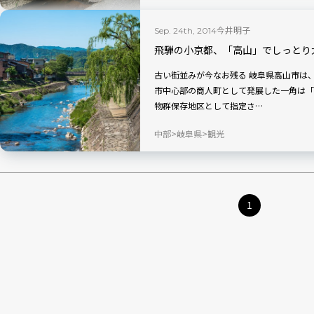
今井明子
Sep. 24th, 2014
飛騨の小京都、「高山」でしっとり
古い街並みが今なお残る 岐阜県高山市は、かつて城下町・幕府直轄領として栄えた町。
市中心部の商人町として発展した一角は「
物群保存地区として指定さ…
中部
岐阜県
観光
1