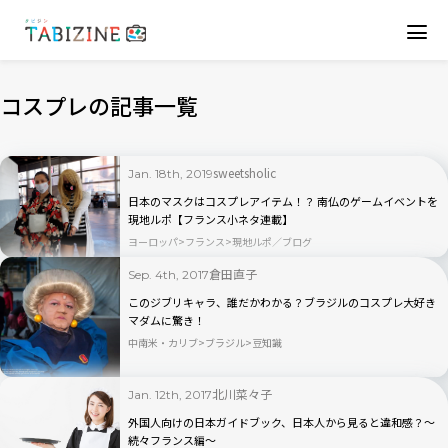
コスプレの記事一覧
sweetsholic
Jan. 18th, 2019
日本のマスクはコスプレアイテム！？ 南仏のゲームイベントを
現地ルポ【フランス小ネタ連載】
ヨーロッパ
フランス
現地ルポ／ブログ
倉田直子
Sep. 4th, 2017
このジブリキャラ、誰だかわかる？ブラジルのコスプレ大好き
マダムに驚き！
中南米・カリブ
ブラジル
豆知識
北川菜々子
Jan. 12th, 2017
外国人向けの日本ガイドブック、日本人から見ると違和感？～
続々フランス編～