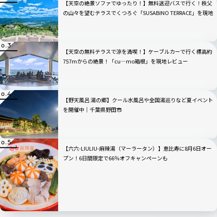
【天空の絶景ソファでゆったり！】無料送迎バスで行く！秩父
の山々を望むテラスでくつろぐ「SUSABINO TERRACE」を現地
レビュー｜埼玉県
【天空の無料テラスで涼を満喫！】ケーブルカーで行く標高約
757mからの絶景！「cu―mo箱根」を現地レビュー
【野天風呂 湯の郷】クール水風呂や全国湯巡りなど夏イベント
を開催中｜千葉県野田市
【六六-LIULIU-麻辣湯（マーラータン）】恵比寿に8月6日オー
プン！6日間限定で66％オフキャンペーンも