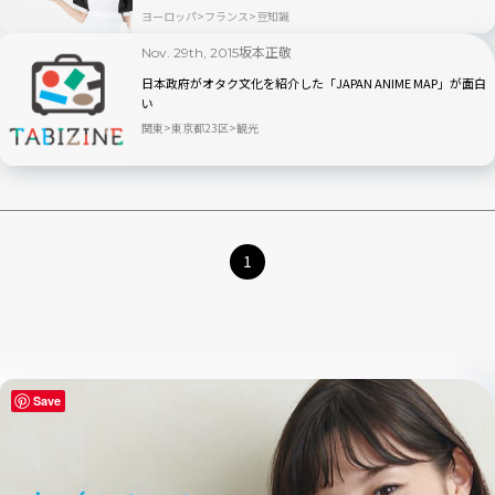
ヨーロッパ
フランス
豆知識
坂本正敬
Nov. 29th, 2015
日本政府がオタク文化を紹介した「JAPAN ANIME MAP」が面白
い
関東
東京都23区
観光
1
Save