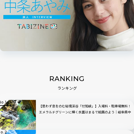
RANKING
ランキング
【思わず息をのむ秘境渓谷「付知峡」】入場料・駐車場無料！
エメラルドグリーンに輝く水面はまるで絵画のよう｜岐阜県中
津川市