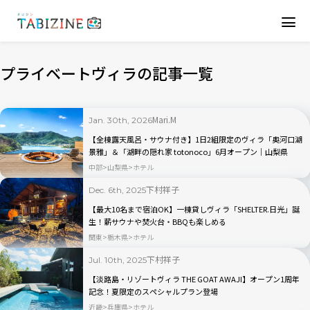
プライベートヴィラの記事一覧
Mari.M
Jan. 30th, 2026
【全棟露天風呂・サウナ付き】1日2組限定のヴィラ「奥河口湖
景雅」＆「湖畔の隠れ家 totonoco」6月オープン｜山梨県
中部
山梨県
ホテル
下村祥子
Dec. 6th, 2025
【最大10名まで宿泊OK】一棟貸しヴィラ「SHELTER.日光」誕
生！薪サウナや焚火台・BBQも楽しめる
関東
栃木県
ホテル
下村祥子
Jul. 10th, 2025
【淡路島・リゾートヴィラ THE GOAT AWAJI】オープン1周年
記念！夏限定のスペシャルプラン登場
近畿
兵庫県
ホテル