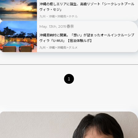
沖縄の癒しエリアに誕生、高級リゾート「シークレットプール
ヴィラ・セジ」
九州・沖縄
沖縄県
ホテル
春奈
May. 13th, 2019
沖縄恩納村に開業。「想い」が詰まったオールインクルーシブ
ヴィラ「U-MUI」【宿泊体験ルポ】
九州・沖縄
沖縄県
グルメ
1