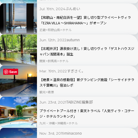
ぶんめい
Jul. 19th, 2024
【和歌山・南紀白浜を一望】貸し切り型プライベートヴィラ
「EZRA VILLA ～SHIRAHAMA～」がオープン
近畿
和歌山県
ホテル
autumn
Jun. 12th, 2022
【北軽井沢】源泉掛け流し！貸し切りヴィラ「ゲストハウスジ
ャパン浅間湯本」誕生
関東
群馬県
ホテル
すぎさく。
Mar. 19th, 2022
Save
【絶景×温泉の感動宿】新グランピング施設「シーサイドテラ
ス千葉鴨川」宿泊レポ
観光
絶景
TABIZINE編集部
Jun. 23rd, 2021
プライベートプール付き！楽天トラベル「人気ヴィラ・コテー
ジ・ホテルランキング」
九州・沖縄
沖縄県
ホテル
minacono
Nov. 3rd, 2019