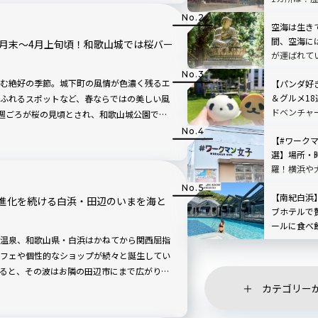
 自然と神話が息づく熊野古道へ、いざトリッ
空海は生き
間、空海に
3月末～4月上旬頃！和歌山城では桜バー
が運ばれて
む絶好の季節。城下町の風情が色濃く残るエ
【パンダ好
＆グルメ1
ふれるスポットなど、春ならではの美しい風
ドベンチャ
1週ごろが桜の見頃とされ、和歌山城公園で
えないもの
めますよ。
【#ワークマ
選】場所・
羅！横浜や
【南紀白浜
進化を続ける白浜・田辺のいまを海と
ブホテルで
ールに食べ飲
SPRING RE
温泉、和歌山県・白浜はかねてから関西屈指
SHIRAHAM
フェや個性的なショップが続々と誕生してい
ると、その波はお隣の田辺市にまで広がり、
洒落エリアとして熱が高まっているんだと
カテゴリー
を訪問。景勝地から新スポットまで、白浜・