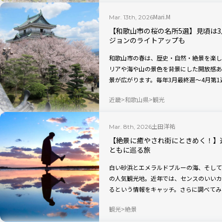
また拝む。巡礼の旅の先にあるものとは？
プ！
Mari.M
Mar. 13th, 2026
【和歌山市の桜の名所5選】見頃は
ジョンのライトアップも
和歌山市の春は、歴史・自然・絶景を楽し
リアや海や山の景色を背景にした開放感あ
景が広がります。毎年3月最終週～4月第
は“桜バージョン”のライトアップも楽し
近畿
和歌山県
観光
土田洋祐
Mar. 8th, 2026
【絶景に癒やされ街にときめく！】
ともに巡る旅
白い砂浜とエメラルドブルーの海、そして
の人気観光地。近年では、センスのいいカ
るという情報をキャッチ。さらに調べてみ
一帯は目の肥えたZ世代さえも唸らせるお
観光
絶景
か。その真相を確かめるべく、実際に現地
田辺のリアルをチェックしてきました！