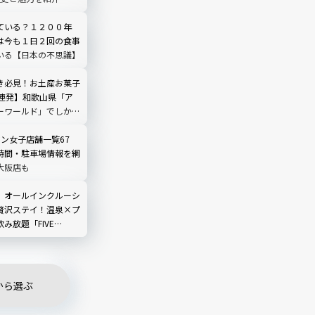
ている？１２００年
は今も１日２回の食事
いる【日本の不思議】
き必見！お土産お菓子
8連発】和歌山県「ア
ーワールド」でしか買
続々！
ン女子店舗一覧67
時間・駐車場情報を網
大阪店も
】オールインクルーシ
贅沢ステイ！温泉×プ
み放題「FIVE
SORT THE
A」
から選ぶ