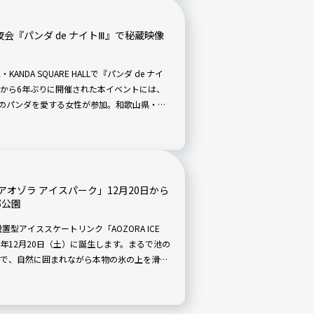
会『パンダ de ナイトⅢ』で秘蔵映像
NDA SQUARE HALLで『パンダ de ナイ
）から6年ぶりに開催された本イベントには、
名のパンダを愛する女性が参加。和歌山県・白
年飼育してきたスタッフと、パンダ好きで知
の魅力や思い出を共有しました。
オゾラ アイスパーク」12月20日から
郷公園
型アイススケートリンク「AOZORA ICE
25年12月20日（土）に誕生します。まるで池の
で、自然に囲まれながら本物の氷の上を滑る
ボ企画も満載で、冬のレジャーにおすすめで