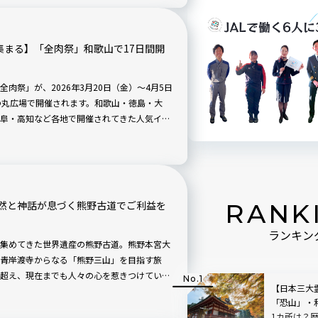
集まる】「全肉祭」和歌山で17日間開
肉祭」が、2026年3月20日（金）〜4月5日
の丸広場で開催されます。和歌山・徳島・大
阜・高知など各地で開催されてきた人気イベ
場には全国から選りすぐりのグルメが集まり、
らゆる肉”をテーマにした多彩なメニューが楽
RANK
然と神話が息づく熊野古道でご利益を
ランキン
を集めてきた世界遺産の熊野古道。熊野本宮大
青岸渡寺からなる「熊野三山」を目指す旅
超え、現在までも人々の心を惹きつけてい
【日本三大
みると、ダイナミックな自然、重厚感のある
「恐山」・
力に触れることができた。拝んで、歩いて、
1カ所は？