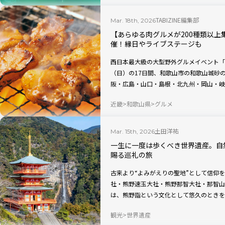
TABIZINE編集部
Mar. 18th, 2026
【あらゆる肉グルメが200種類以上
催！縁日やライブステージも
西日本最大級の大型野外グルメイベント「全
（日）の17日間、和歌山市の和歌山城砂
阪・広島・山口・島根・北九州・岡山・岐
ントで、今回が第17回目の開催です。会
近畿
和歌山県
グルメ
畜産肉料理をはじめ、魚肉や果肉など“あ
しめます。
土田洋祐
Mar. 15th, 2026
一生に一度は歩くべき世界遺産。自
賜る巡礼の旅
古来より“よみがえりの聖地”として信仰
社・熊野速玉大社・熊野那智大社・那智山
は、熊野詣という文化として悠久のときを
る。今回、かつての参詣者に倣って巡って
観光
世界遺産
社殿、独自の文化体験など、さまざまな魅