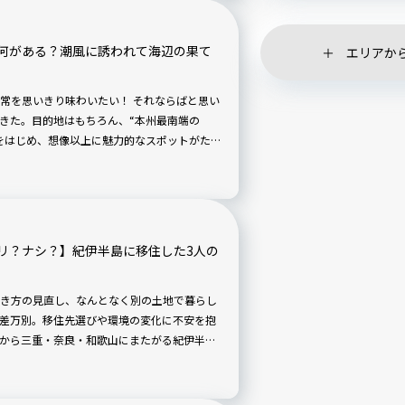
何がある？潮風に誘われて海辺の果て
エリアか
常を思いきり味わいたい！ それならばと思い
きた。目的地はもちろん、“本州最南端の
をはじめ、想像以上に魅力的なスポットがた
ゴールにたどり着いたときには、訪れる前
て、すっかりと大好きな町になっていた。串本
をご案内します！
リ？ナシ？】紀伊半島に移住した3人の
き方の見直し、なんとなく別の土地で暮らし
差万別。移住先選びや環境の変化に不安を抱
から三重・奈良・和歌山にまたがる紀伊半島
ました。彼らの物語が移住のヒントになれば