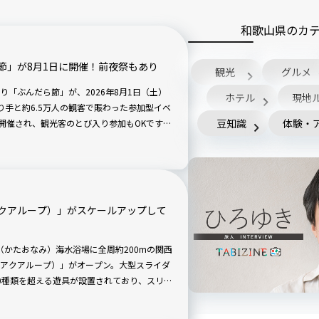
和歌山県のカ
節」が8月1日に開催！前夜祭もあり
観光
グルメ
「ぶんだら節」が、2026年8月1日（土）
ホテル
現地
踊り手と約6.5万人の観客で賑わった参加型イベ
豆知識
体験・
が開催され、観光客のとび入り参加もOKです！
（アクアループ）」がスケールアップして
波（かたおなみ）海水浴場に全周約200mの関西
P（アクアループ）」がオープン。大型スライダ
0種類を超える遊具が設置されており、スリル