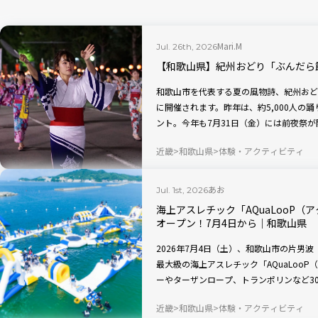
Mari.M
Jul. 26th, 2026
【和歌山県】紀州おどり「ぶんだら
和歌山市を代表する夏の風物詩、紀州おどり
に開催されます。昨年は、約5,000人の
ント。今年も7月31日（金）には前夜祭
和歌山ならではのグルメも楽しめますよ。
近畿
和歌山県
体験・アクティビティ
あお
Jul. 1st, 2026
海上アスレチック「AQuaLooP
オープン！7月4日から｜和歌山県
2026年7月4日（土）、和歌山市の片男
最大級の海上アスレチック「AQuaLoo
ーやターザンロープ、トランポリンなど3
と爽快感を体験することができます。
近畿
和歌山県
体験・アクティビティ