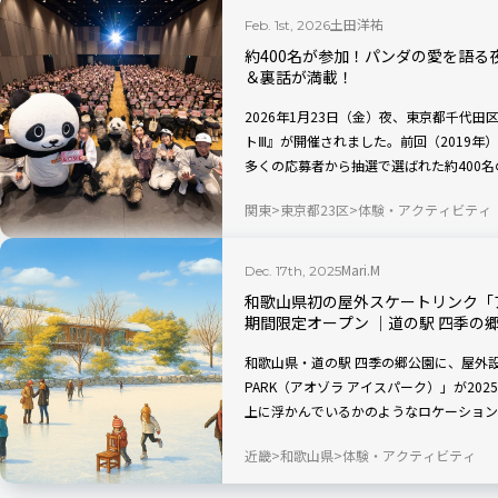
土田洋祐
Feb. 1st, 2026
約400名が参加！パンダの愛を語る夜
＆裏話が満載！
2026年1月23日（金）夜、東京都千代田区・KA
トⅢ』が開催されました。前回（2019年
多くの応募者から抽選で選ばれた約400
浜のアドベンチャーワールドでパンダを長
関東
東京都23区
体験・アクティビティ
られるモデル・はなさんとともに、パンダ
Mari.M
Dec. 17th, 2025
和歌山県初の屋外スケートリンク「ア
期間限定オープン ｜道の駅 四季の
和歌山県・道の駅 四季の郷公園に、屋外設置
PARK（アオゾラ アイスパーク）」が20
上に浮かんでいるかのようなロケーション
特別な体験が楽しめます。イベントやコラ
近畿
和歌山県
体験・アクティビティ
す。