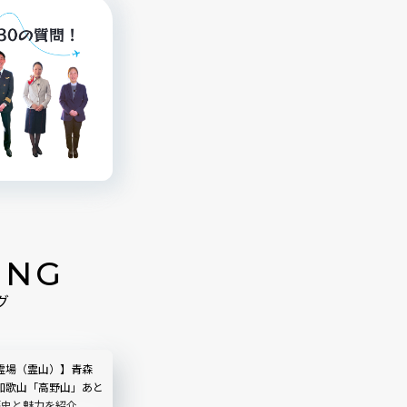
ING
グ
霊場（霊山）】青森
和歌山「高野山」あと
歴史と魅力を紹介