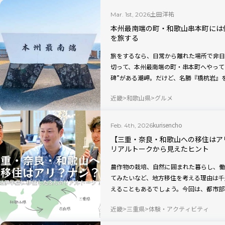
土田洋祐
Mar. 1st, 2026
本州最南端の町・和歌山串本町には
を旅する
旅をするなら、日常から離れた場所で非日
切って、本州最南端の町・串本町へやって
碑”がある潮岬。だけど、名勝『橋杭岩』
くさんあってついつい寄り道……。結果、
近畿
和歌山県
グルメ
の“未知の町”というイメージはなくなっ
町の魅力あふれる景色・スポットを巡る旅
kurisencho
Feb. 4th, 2026
【三重・奈良・和歌山への移住はア
リアルトークから見えたヒント
農作物の栽培、自然に囲まれた暮らし、働
てみたいなど、地方移住を考える理由は千
えることもあるでしょう。今回は、都市部
へ移住した3人のトークイベントを取材し
近畿
三重県
体験・アクティビティ
と思います。