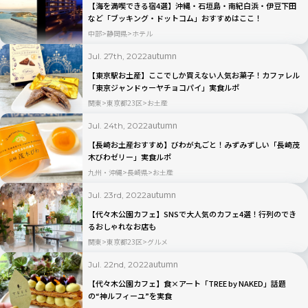
【海を満喫できる宿4選】沖縄・石垣島・南紀白浜・伊豆下田
など「ブッキング・ドットコム」おすすめはここ！
中部
静岡県
ホテル
autumn
Jul. 27th, 2022
【東京駅お土産】ここでしか買えない人気お菓子！カファレル
「東京ジャンドゥーヤチョコパイ」実食ルポ
関東
東京都23区
お土産
autumn
Jul. 24th, 2022
【長崎お土産おすすめ】びわが丸ごと！みずみずしい「長崎茂
木びわゼリー」実食ルポ
九州・沖縄
長崎県
お土産
autumn
Jul. 23rd, 2022
【代々木公園カフェ】SNSで大人気のカフェ4選！行列のでき
るおしゃれなお店も
関東
東京都23区
グルメ
autumn
Jul. 22nd, 2022
【代々木公園カフェ】食×アート「TREE by NAKED」話題
の“神ルフィーユ”を実食