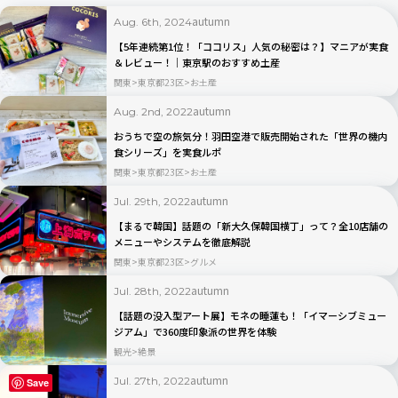
autumn
Aug. 6th, 2024
【5年連続第1位！「ココリス」人気の秘密は？】マニアが実食
＆レビュー！｜東京駅のおすすめ土産
関東
東京都23区
お土産
autumn
Aug. 2nd, 2022
おうちで空の旅気分！羽田空港で販売開始された「世界の機内
食シリーズ」を実食ルポ
関東
東京都23区
お土産
autumn
Jul. 29th, 2022
【まるで韓国】話題の「新大久保韓国横丁」って？全10店舗の
メニューやシステムを徹底解説
関東
東京都23区
グルメ
autumn
Jul. 28th, 2022
【話題の没入型アート展】モネの睡蓮も！「イマーシブミュー
ジアム」で360度印象派の世界を体験
観光
絶景
autumn
Jul. 27th, 2022
Save