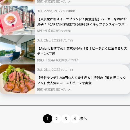
関東
東京都23区
グルメ
autumn
Jul. 22nd, 2022
【東京駅に新スイーツブランド！実食速報】バーガーなのにお
菓子!?「CAPTAIN SWEETS BURGER＜キャプテンスイーツバー
ガー＞」
関東
東京都23区
お土産
autumn
Jul. 21st, 2022
【Airbnbおすすめ】東京から行ける！ビーチ近くに泊まるリス
ティング7選
関東
千葉県
現地ルポ／ブログ
autumn
Jul. 21st, 2022
【渋谷ランチ】500円なんて安すぎる！行列の「道玄坂 コック
マン」大人気のローストビーフを実食
関東
東京都23区
グルメ
1
2
3
4
次へ