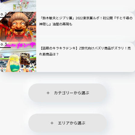
「鈴木敏夫とジブリ展」2022東京展ルポ！初公開『千と千尋の
神隠し』油屋の再現も
【話題のキラキラドンキ】Z世代向けバズリ商品がズラリ！売
れ筋商品は？
カテゴリーから選ぶ
エリアから選ぶ