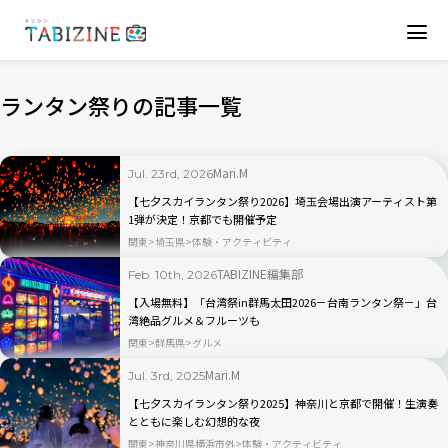
ランタン祭りの記事一覧
Mari.M
Jul. 23rd, 2026
【七夕スカイランタン祭り2026】埼玉会場出演アーティスト第
1弾が決定！京都でも開催予定
関東
埼玉県
体験・アクティビティ
TABIZINE編集部
Feb. 10th, 2026
【入場無料】「台湾祭in群馬太田2026－台南ランタン祭－」台
湾絶品グルメ＆フルーツも
関東
群馬県
グルメ
Mari.M
Jul. 3rd, 2025
【七夕スカイランタン祭り2025】神奈川と京都で開催！生演奏
とともに楽しむ幻想的な夜
関東
神奈川県横浜市外
体験・アクティビティ