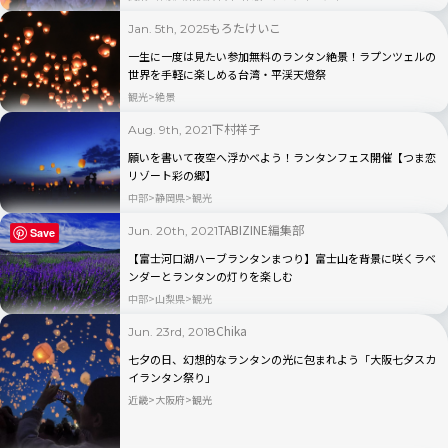
もろたけいこ
Jan. 5th, 2025
一生に一度は見たい参加無料のランタン絶景！ラプンツェルの
世界を手軽に楽しめる台湾・平渓天燈祭
観光
絶景
下村祥子
Aug. 9th, 2021
願いを書いて夜空へ浮かべよう！ランタンフェス開催【つま恋
リゾート彩の郷】
中部
静岡県
観光
TABIZINE編集部
Jun. 20th, 2021
Save
【富士河口湖ハーブランタンまつり】富士山を背景に咲くラベ
ンダーとランタンの灯りを楽しむ
中部
山梨県
観光
Chika
Jun. 23rd, 2018
七夕の日、幻想的なランタンの光に包まれよう「大阪七夕スカ
イランタン祭り」
近畿
大阪府
観光