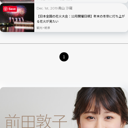
青山 沙羅
Dec. 1st, 2019
Save
【日本全国の花火大会：12月開催日順】年末の冬空に打ち上が
る花火が見たい
観光
絶景
1