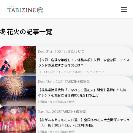
冬花火の記事一覧
もろたけいこ
Dec. 31st, 2024
【世界一危険な年越し！？体験ルポ】世界一安全な国・アイス
ランドの過激すぎる花火とは？
ヨーロッパ
アイスランド
体験・アクティビティ
TABIZINE編集部
Dec. 18th, 2024
【福島県猪苗代町「いなわしろ雪花火」開催】磐梯山と共演！
ゲレンデを舞台に合計約800発を打ち上げ
北海道・東北
福島県
観光
TABIZINE編集部
Jan. 1st, 2023
【心がふるえる冬花火12選！】全国冬の花火大会開催スケジュ
ール一覧｜2022年12月～2023年3月版
北海道・東北
北海道
観光