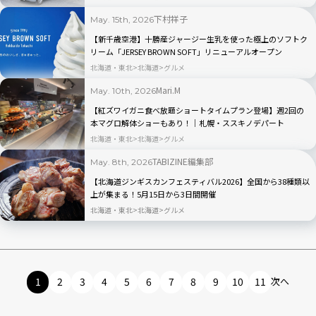
下村祥子
May. 15th, 2026
【新千歳空港】十勝産ジャージー生乳を使った極上のソフトク
リーム「JERSEY BROWN SOFT」リニューアルオープン
北海道・東北
北海道
グルメ
Mari.M
May. 10th, 2026
【紅ズワイガニ食べ放題ショートタイムプラン登場】週2回の
本マグロ解体ショーもあり！｜札幌・ススキノデパート
北海道・東北
北海道
グルメ
TABIZINE編集部
May. 8th, 2026
【北海道ジンギスカンフェスティバル2026】全国から38種類以
上が集まる！5月15日から3日間開催
北海道・東北
北海道
グルメ
1
2
3
4
5
6
7
8
9
10
11
次へ