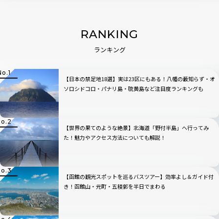
RANKING
ランキング
【日本の禁足地18選】実は23区にもある！八幡の藪知らず・オ
ソロシドコロ・パナリ島・硫黄島など注目度ランキングも
【世界の果てのような絶景】北海道「野付半島」へ行ってみ
た！魅力やアクセス方法についても解説！
【函館の観光スポットを巡るバスツアー】効率よし＆ガイド付
き！函館山・元町・五稜郭を半日でまわる