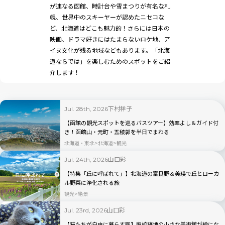
が連なる函館、時計台や雪まつりが有名な札
幌、世界中のスキーヤーが認めたニセコな
ど、北海道はどこも魅力的！さらには日本の
映画、ドラマ好きにはたまらないロケ地、ア
イヌ文化が残る地域などもあります。「北海
道ならでは」を楽しむためのスポットをご紹
介します！
下村祥子
Jul. 28th, 2026
【函館の観光スポットを巡るバスツアー】効率よし＆ガイド付
き！函館山・元町・五稜郭を半日でまわる
北海道・東北
北海道
観光
山口彩
Jul. 24th, 2026
【特集「丘に呼ばれて」】北海道の富良野＆美瑛で丘とローカ
ル野菜に浄化される旅
観光
絶景
山口彩
Jul. 23rd, 2026
【猫たちが自由に暮らす庭】廃校跡地の小さな美術館が絵にな