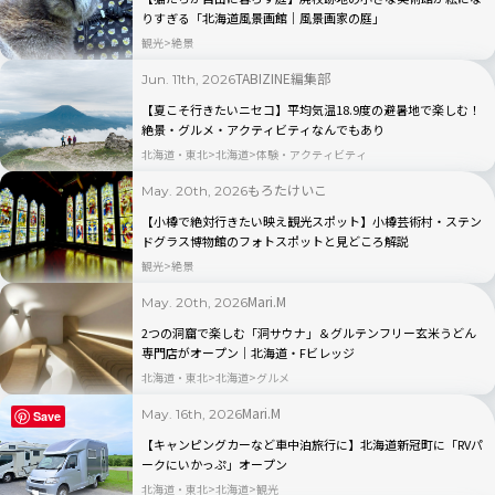
りすぎる「北海道風景画館｜風景画家の庭」
観光
絶景
TABIZINE編集部
Jun. 11th, 2026
【夏こそ行きたいニセコ】平均気温18.9度の避暑地で楽しむ！
絶景・グルメ・アクティビティなんでもあり
北海道・東北
北海道
体験・アクティビティ
もろたけいこ
May. 20th, 2026
【小樽で絶対行きたい映え観光スポット】小樽芸術村・ステン
ドグラス博物館のフォトスポットと見どころ解説
観光
絶景
Mari.M
May. 20th, 2026
2つの洞窟で楽しむ「洞サウナ」＆グルテンフリー玄米うどん
専門店がオープン｜北海道・Fビレッジ
北海道・東北
北海道
グルメ
Mari.M
May. 16th, 2026
Save
【キャンピングカーなど車中泊旅行に】北海道新冠町に「RVパ
ークにいかっぷ」オープン
北海道・東北
北海道
観光