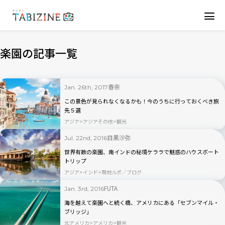
楽園の記事一覧
春奈
Jan. 26th, 2017
この景色が見られなくなるかも！今のうちに行っておくべき旅
先５選
アジア
アジアその他
観光
目黒沙弥
Jul. 22nd, 2016
世界有数の楽園、南インドの秘境ケララで魅惑のハウスボート
トリップ
アジア
インド
現地ルポ／ブログ
FUTA
Jan. 3rd, 2016
海を越えて楽園へと続く橋、アメリカにある「セブンマイル・
ブリッジ」
北アメリカ
アメリカ
観光