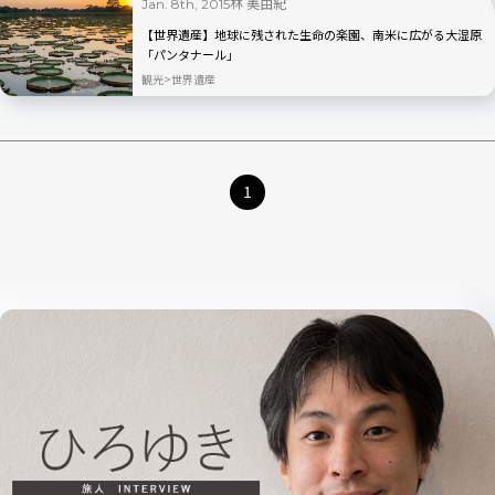
林 美由紀
Jan. 8th, 2015
【世界遺産】地球に残された生命の楽園、南米に広がる大湿原
「パンタナール」
観光
世界遺産
1