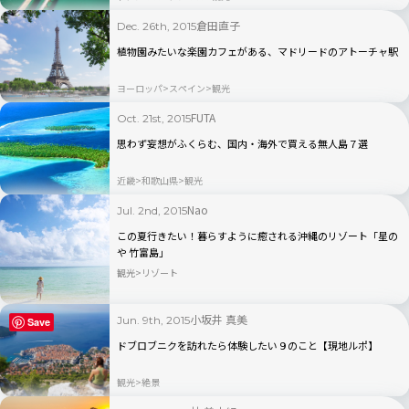
倉田直子
Dec. 26th, 2015
植物園みたいな楽園カフェがある、マドリードのアトーチャ駅
ヨーロッパ
スペイン
観光
FUTA
Oct. 21st, 2015
思わず妄想がふくらむ、国内・海外で買える無人島７選
近畿
和歌山県
観光
Nao
Jul. 2nd, 2015
この夏行きたい！暮らすように癒される沖縄のリゾート「星の
や 竹富島」
観光
リゾート
小坂井 真美
Jun. 9th, 2015
Save
ドブロブニクを訪れたら体験したい９のこと【現地ルポ】
観光
絶景