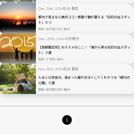
松元 春菜
Dec. 31st, 2014
都内で見るなら絶対ココ！感動で胸が震える「初日の出スポッ
ト」５つ
関東
東京都23区
観光
今井明子
Dec. 29th, 2014
【首都圏近郊】おススメはここ！「海から昇る初日の出スポッ
ト」３選
関東
千葉県
観光
松元 春菜
Nov. 8th, 2014
たまには息抜き。溜まった疲れをほぐしてくれそうな「都内の
公園」５選
関東
東京都23区
観光
1