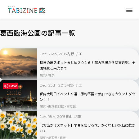
葛西臨海公園の記事一覧
内野 チエ
Dec. 26th, 2015
初日の出スポットまとめ２０１６！都内穴場から関東近郊、全
国絶景ご来光まで
観光
絶景
内野 チエ
Dec. 25th, 2015
Save
都内大晦日イベント５選！予約不要で参加できるカウントダウ
ン！！
関東
東京都23区
豆知識
青山 沙羅
Jan. 15th, 2015
【お出かけスポット】早春を告げる花、かぐわしい水仙に惹か
れて
関東
埼玉県
観光