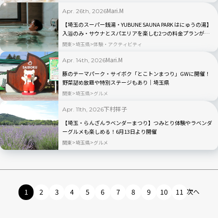
Mari.M
Apr. 26th, 2026
【埼玉のスーパー銭湯・YUBUNE SAUNA PARK はにゅうの湯】
入浴のみ・サウナとスパエリアを楽しむ2つの料金プランが登
場
関東
埼玉県
体験・アクティビティ
Mari.M
Apr. 14th, 2026
豚のテーマパーク・サイボク「とこトンまつり」GWに開催！
野菜詰め放題や特別ステージもあり｜埼玉県
関東
埼玉県
グルメ
下村祥子
Apr. 11th, 2026
【埼玉・らんざんラベンダーまつり】つみとり体験やラベンダ
ーグルメも楽しめる！6月13日より開催
関東
埼玉県
グルメ
1
2
3
4
5
6
7
8
9
10
11
次へ