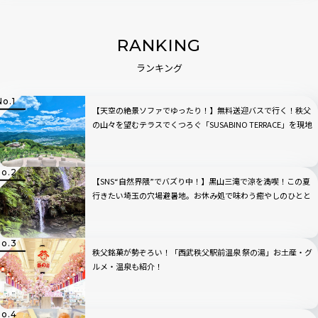
RANKING
ランキング
【天空の絶景ソファでゆったり！】無料送迎バスで行く！秩父
の山々を望むテラスでくつろぐ「SUSABINO TERRACE」を現地
レビュー｜埼玉県
【SNS“自然界隈”でバズり中！】黒山三滝で涼を満喫！この夏
行きたい埼玉の穴場避暑地。お休み処で味わう癒やしのひとと
き｜埼玉県越生町
秩父銘菓が勢ぞろい！「西武秩父駅前温泉 祭の湯」お土産・グ
ルメ・温泉も紹介！