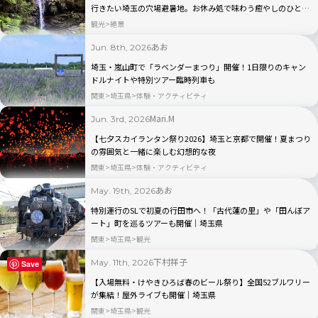
行きたい埼玉の穴場避暑地。お休み処で味わう癒やしのひとと
き｜埼玉県越生町
観光
絶景
あお
Jun. 8th, 2026
埼玉・嵐山町で「ラベンダーまつり」開催！1日限りのキャン
ドルナイトや特別ツアー臨時列車も
関東
埼玉県
体験・アクティビティ
Mari.M
Jun. 3rd, 2026
【七夕スカイランタン祭り2026】埼玉と京都で開催！夏まつり
の雰囲気と一緒に楽しむ幻想的な夜
関東
埼玉県
体験・アクティビティ
あお
May. 19th, 2026
特別運行のSLで初夏の行田市へ！「古代蓮の里」や「田んぼア
ート」町を巡るツアーも開催｜埼玉県
関東
埼玉県
観光
下村祥子
May. 11th, 2026
Save
【入場無料・けやきひろば春のビール祭り】全国52ブルワリー
が集結！屋外ライブも開催｜埼玉県
関東
埼玉県
観光