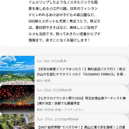
イムスリップしたようなノスタルジックな風
景を楽しめる小江戸川越。日本のフィンラン
ドといわれるあけぼの子どもの森公園など、
SNS映えスポットも充実！煮ぼうとう、秩父そ
ば、春日部やきそばなど、美味しいご当地グ
ルメも注目です。知っておきたい定番からプチ
情報まで、余すことなくお届けします！
あお
Jul. 31st, 2026
【天空の絶景ソファでゆったり！】無料送迎バスで行く！秩父
の山々を望むテラスでくつろぐ「SUSABINO TERRACE」を現地
レビュー｜埼玉県
観光
絶景
Mari.M
Jul. 23rd, 2026
【七夕スカイランタン祭り2026】埼玉会場出演アーティスト第
1弾が決定！京都でも開催予定
関東
埼玉県
体験・アクティビティ
sunflower
Jun. 27th, 2026
【SNS“自然界隈”でバズり中！】黒山三滝で涼を満喫！この夏