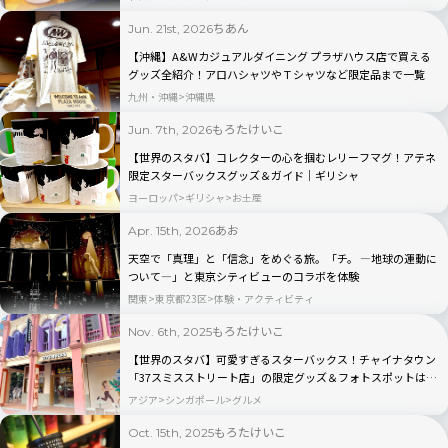
ちあん
Jun. 21st, 2026
【沖縄】A&Wカジュアルダイニング プラザハウス店で買える
グッズ全紹介！アロハシャツやＴシャツなど限定品まで一覧
九州・沖縄
沖縄県
もろたけいこ
Jun. 7th, 2026
【世界のスタバ】コレクターの心を掴むレリーフマグ！アテネ
限定スターバックスグッズ＆ガイド｜ギリシャ
ヨーロッパ
ギリシャ
お土産
あお
Apr. 15th, 2026
天空で「真理」と「信念」をめぐる旅。「チ。 ―地球の運動に
ついて―」と東京シティビューのコラボを体験
関東
東京都23区
体験・アクティビティ
もろたけいこ
Nov. 6th, 2025
【世界のスタバ】可愛すぎるスターバックス！チャイナタウン
「37スミスストリート店」の限定グッズ＆フォトスポットは必
見｜シンガポール2025最新ルポ
アジア
シンガポール
グルメ
もろたけいこ
Oct. 15th, 2025