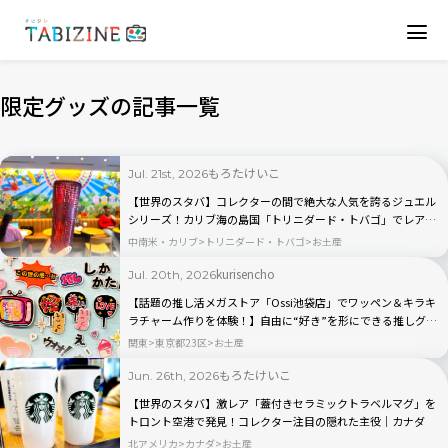
限定グッズの記事一覧
もろたけいこ
Jul. 21st, 2026
【世界のスタバ】コレクターの間で絶大な人気を誇るジュエル
シリーズ！カリブ海の島国「トリニダード・トバゴ」でレアグ
ッズ＆限定チョコを発見
中南米・カリブ
トリニダード・トバゴ
お土産
kurisencho
Jul. 20th, 2026
【話題の推し活メガストア「Ossi池袋店」でワッペン＆キラキ
ラチャーム作りを体験！】自由に“好き”を形にできる推しグッ
ズに大人も夢中
関東
東京都23区
お土産
もろたけいこ
Jun. 26th, 2026
【世界のスタバ】激レア「蓋付きセラミックトラベルマグ」を
トロント空港で発見！コレクター注目の隠れた主役｜カナダ
北アメリカ
カナダ
お土産