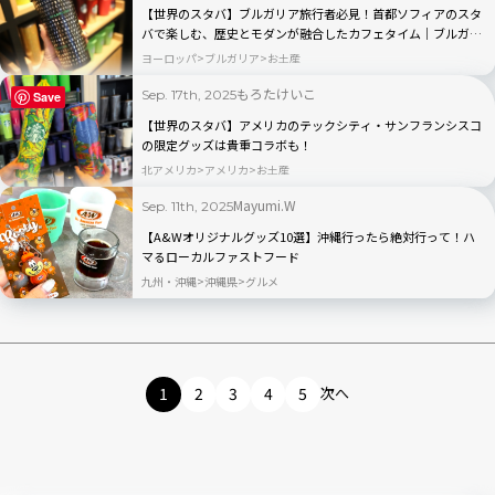
【世界のスタバ】ブルガリア旅行者必見！首都ソフィアのスタ
バで楽しむ、歴史とモダンが融合したカフェタイム｜ブルガリ
アヨーグルトもあり
ヨーロッパ
ブルガリア
お土産
もろたけいこ
Sep. 17th, 2025
Save
【世界のスタバ】アメリカのテックシティ・サンフランシスコ
の限定グッズは貴重コラボも！
北アメリカ
アメリカ
お土産
Mayumi.W
Sep. 11th, 2025
【A&Wオリジナルグッズ10選】沖縄行ったら絶対行って！ハ
マるローカルファストフード
九州・沖縄
沖縄県
グルメ
1
2
3
4
5
次へ